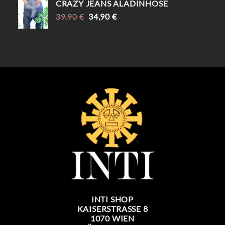
CRAZY JEANS ALADINHOSE
URSPRÜNGLICHER
AKTUELLER
39,90
€
34,90
€
PREIS
PREIS
WAR:
IST:
39,90 €
34,90 €.
INTI SHOP
KAISERSTRASSE 8
1070 WIEN