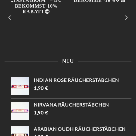
KOMM VORBEI UND SAG
📍KAISERSTRASSE 8 SAG „
EINFACH „INSTAGRAM“ –
INSTAGRAM“ UND B
NEU
DU BEKOMMST 10%
EKOMME -10%🤌🏻
RABATT😍
INDIAN ROSE RÄUCHERSTÄBCHEN
1,90
€
NIRVANA RÄUCHERSTÄBCHEN
1,90
€
ARABIAN OUDH RÄUCHERSTÄBCHEN