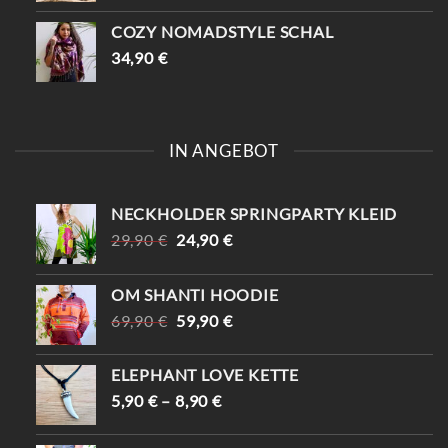
COZY NOMADSTYLE SCHAL
34,90
€
IN ANGEBOT
NECKHOLDER SPRINGPARTY KLEID
URSPRÜNGLICHER
AKTUELLER
29,90
€
24,90
€
PREIS
PREIS
WAR:
IST:
OM SHANTI HOODIE
29,90 €
24,90 €.
URSPRÜNGLICHER
AKTUELLER
69,90
€
59,90
€
PREIS
PREIS
WAR:
IST:
ELEPHANT LOVE KETTE
69,90 €
59,90 €.
5,90
€
–
8,90
€