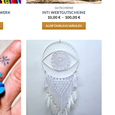
GUTSCHEINE
RWERK
INTI WERTGUTSCHEINE
10,00
€
–
100,00
€
AUSFÜHRUNG WÄHLEN
DIESES
PRODUKT
WEIST
MEHRERE
VARIANTEN
AUF.
DIE
OPTIONEN
KÖNNEN
AUF
DER
PRODUKTSEITE
GEWÄHLT
WERDEN