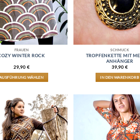
FRAUEN
SCHMUCK
COZY WINTER ROCK
TROPFENKETTE MIT ME
ANHÄNGER
29,90
€
39,90
€
AUSFÜHRUNG WÄHLEN
IN DEN WARENKORB
DIESES
PRODUKT
WEIST
MEHRERE
VARIANTEN
AUF.
DIE
OPTIONEN
KÖNNEN
AUF
DER