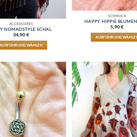
SCHMUCK
HAPPY HIPPIE BLUMEN
ACCESSOIRES
5,90
€
Y NOMADSTYLE SCHAL
34,90
€
AUSFÜHRUNG WÄHLE
DIESES
AUSFÜHRUNG WÄHLEN
PRODUK
DIESES
WEIST
PRODUKT
MEHRER
WEIST
VARIAN
MEHRERE
AUF.
VARIANTEN
DIE
AUF.
OPTION
DIE
KÖNNE
OPTIONEN
AUF
KÖNNEN
DER
AUF
PRODUKT
DER
GEWÄHL
PRODUKTSEITE
WERDEN
GEWÄHLT
WERDEN