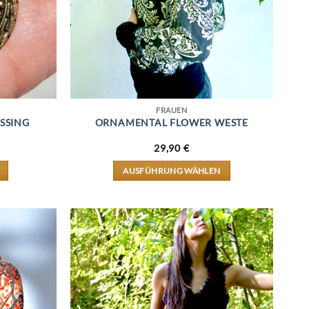
FRAUEN
SSING
ORNAMENTAL FLOWER WESTE
29,90
€
AUSFÜHRUNG WÄHLEN
DIESES
PRODUKT
WEIST
MEHRERE
VARIANTEN
AUF.
DIE
OPTIONEN
KÖNNEN
AUF
DER