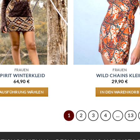
PRODUKTSEITE
GEWÄHLT
WERDEN
FRAUEN
FRAUEN
SPIRIT WINTERKLEID
WILD CHAINS KLE
64,90
€
29,90
€
AUSFÜHRUNG WÄHLEN
IN DEN WARENKORB
DIESES
PRODUKT
WEIST
MEHRERE
1
2
3
4
…
13
VARIANTEN
AUF.
DIE
OPTIONEN