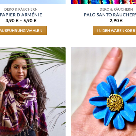
DEKO & RÄUCHERN
DEKO & RÄUCHERN
PAPIER D’ARMÉNIE
PALO SANTO RÄUCHE
3,90
€
–
5,90
€
2,90
€
AUSFÜHRUNG WÄHLEN
IN DEN WARENKORB
DIESES
PRODUKT
WEIST
MEHRERE
VARIANTEN
AUF.
DIE
OPTIONEN
KÖNNEN
AUF
DER
PRODUKTSEITE
GEWÄHLT
WERDEN