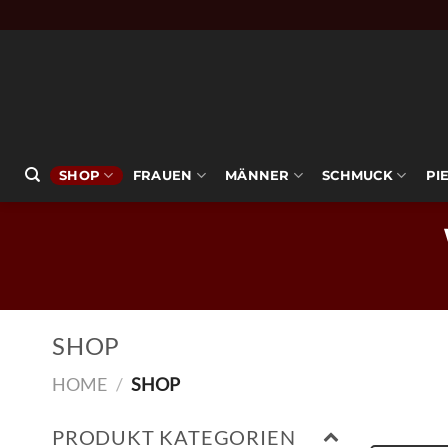
Zum
Inhalt
springen
SHOP
FRAUEN
MÄNNER
SCHMUCK
PI
SHOP
HOME
/
SHOP
PRODUKT KATEGORIEN