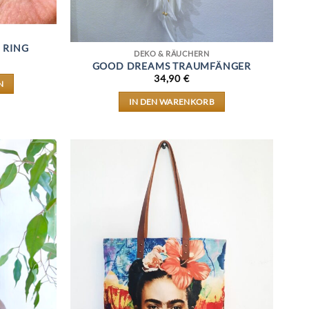
 RING
DEKO & RÄUCHERN
GOOD DREAMS TRAUMFÄNGER
34,90
€
N
IN DEN WARENKORB
T
E
TEN
EN
N
SEITE
T