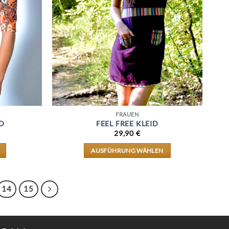
PRODUKTSEITE
GEWÄHLT
WERDEN
FRAUEN
ID
FEEL FREE KLEID
29,90
€
AUSFÜHRUNG WÄHLEN
DIESES
PRODUKT
WEIST
MEHRERE
14
15
VARIANTEN
AUF.
DIE
OPTIONEN