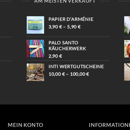
AM MEISTEN VERKAUFT
070 WIEN ] UND E
TRAUMFÄNGER ✨ SAG,
NTDECKE DEINE E
DASS DU VON
INZIGARTIGEN PIECES ✨
INSTAGRAM KOMMST
-10% WARTEN AUF D
UND BEKOMMST -10%😍
PAPIER D’ARMÉNIE
ICH (MIT „INSTAGRAM“) 
📍KAISERSTRASSE 8, 1070 W

IEN #TRAUMFÄNGER #
3,90
€
–
5,90
€
#VINTAGESHOPVIENNA #
VINTAGEVIENNA #
VINTAGEWIEN #
VINTAGESHOPS
VINTAGESTOREVIENNA #
PALO SANTO
INTISHOPVIENNA #
RÄUCHERWERK
ETHNOSTYLE
2,90
€
INTI WERTGUTSCHEINE
10,00
€
–
100,00
€
MEIN KONTO
INFORMATION