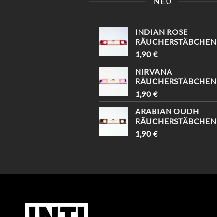
NEU
!
DU BEKOMMST 10%
EKOMME -10%🤌🏻
RABATT😍
INDIAN ROSE
RÄUCHERSTÄBCHEN
1,90
€
NIRVANA
RÄUCHERSTÄBCHEN
1,90
€
ARABIAN OUDH
RÄUCHERSTÄBCHEN
1,90
€