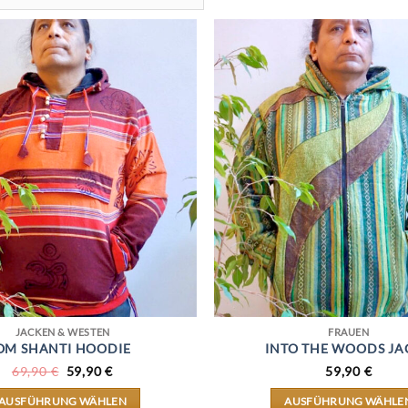
JACKEN & WESTEN
FRAUEN
OM SHANTI HOODIE
INTO THE WOODS JA
URSPRÜNGLICHER
AKTUELLER
69,90
€
59,90
€
59,90
€
PREIS
PREIS
WAR:
IST:
AUSFÜHRUNG WÄHLEN
AUSFÜHRUNG WÄHLE