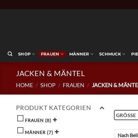
Zum
Inhalt
springen
SHOP
FRAUEN
MÄNNER
SCHMUCK
PI
JACKEN & MÄNTEL
HOME
/
SHOP
/
FRAUEN
/
JACKEN & MÄNTE
PRODUKT KATEGORIEN
GRÖSSE
(8)
FRAUEN
(7)
MÄNNER