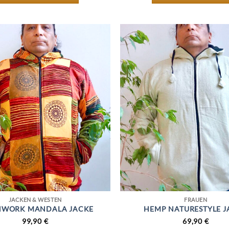
69,90 €
59,90 €.
DIESES
DIESES
PRODUKT
PRODUK
WEIST
WEIST
MEHRERE
MEHRER
VARIANTEN
VARIAN
AUF.
AUF.
DIE
DIE
OPTIONEN
OPTION
KÖNNEN
KÖNNE
AUF
AUF
DER
DER
PRODUKTSEITE
PRODUKT
GEWÄHLT
GEWÄHL
WERDEN
WERDEN
JACKEN & WESTEN
FRAUEN
HWORK MANDALA JACKE
HEMP NATURESTYLE J
99,90
€
69,90
€