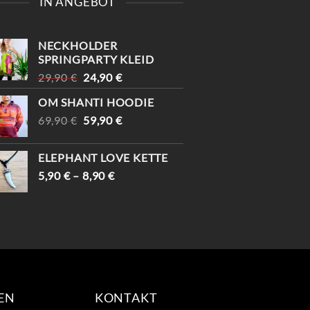
IN ANGEBOT
DAS GIBT’S GERADE IM
OMMERRABATTE W
MUSS
STORE. KOMM VORBEI,
ARTEN AUF DICH🛍️
BEV
BEVOR ES WEG IST.
#100
#
NECKHOLDER
#VIN
SPRINGPARTY KLEID
URSPRÜNGLICHER
AKTUELLER
29,90
€
24,90
€
PREIS
PREIS
OM SHANTI HOODIE
WAR:
IST:
URSPRÜNGLICHER
AKTUELLER
69,90
€
29,90 €
59,90
€
24,90 €.
PREIS
PREIS
WAR:
IST:
ELEPHANT LOVE KETTE
69,90 €
59,90 €.
5,90
€
–
8,90
€
EN
KONTAKT