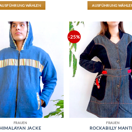
AUSFÜHRUNG WÄHLEN
AUSFÜHRUNG WÄHLE
DIESES
DIESES
PRODUKT
PRODUK
WEIST
WEIST
MEHRERE
MEHRER
VARIANTEN
VARIAN
-25%
AUF.
AUF.
DIE
DIE
OPTIONEN
OPTION
KÖNNEN
KÖNNE
AUF
AUF
DER
DER
PRODUKTSEITE
PRODUKT
GEWÄHLT
GEWÄHL
WERDEN
WERDEN
FRAUEN
FRAUEN
HIMALAYAN JACKE
ROCKABILLY MANT