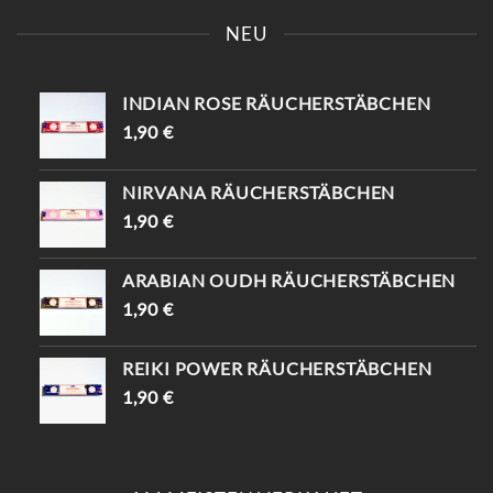
KOMM VORBEI UND SAG
📍KAISERSTRASSE 8 SAG „
EINFACH „INSTAGRAM“ –
INSTAGRAM“ UND B
NEU
DU BEKOMMST 10%
EKOMME -10%🤌🏻
RABATT😍
INDIAN ROSE RÄUCHERSTÄBCHEN
1,90
€
NIRVANA RÄUCHERSTÄBCHEN
1,90
€
ARABIAN OUDH RÄUCHERSTÄBCHEN
1,90
€
REIKI POWER RÄUCHERSTÄBCHEN
1,90
€