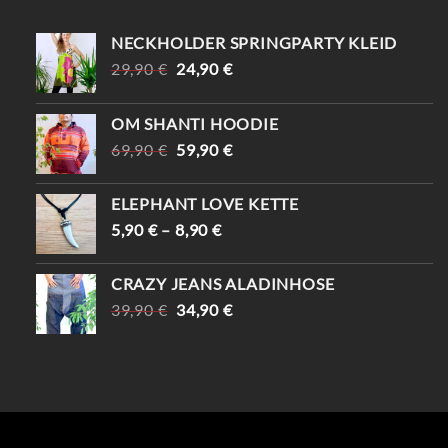
NECKHOLDER SPRINGPARTY KLEID
URSPRÜNGLICHER
AKTUELLER
29,90
€
24,90
€
PREIS
PREIS
WAR:
IST:
OM SHANTI HOODIE
29,90 €
24,90 €.
URSPRÜNGLICHER
AKTUELLER
69,90
€
59,90
€
PREIS
PREIS
WAR:
IST:
ELEPHANT LOVE KETTE
69,90 €
59,90 €.
5,90
€
–
8,90
€
CRAZY JEANS ALADINHOSE
URSPRÜNGLICHER
AKTUELLER
39,90
€
34,90
€
PREIS
PREIS
WAR:
IST:
39,90 €
34,90 €.