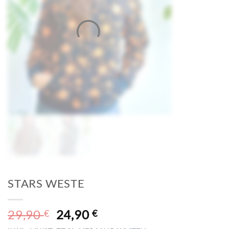
STARS WESTE
URSPRÜNGLICHER
AKTUELLER
29,90
24,90
€
€
PREIS
PREIS