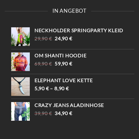
IN ANGEBOT
NECKHOLDER SPRINGPARTY KLEID
URSPRÜNGLICHER
AKTUELLER
29,90
€
24,90
€
PREIS
PREIS
WAR:
IST:
OM SHANTI HOODIE
29,90 €
24,90 €.
URSPRÜNGLICHER
AKTUELLER
69,90
€
59,90
€
PREIS
PREIS
WAR:
IST:
ELEPHANT LOVE KETTE
69,90 €
59,90 €.
5,90
€
–
8,90
€
CRAZY JEANS ALADINHOSE
URSPRÜNGLICHER
AKTUELLER
39,90
€
34,90
€
PREIS
PREIS
WAR:
IST:
39,90 €
34,90 €.