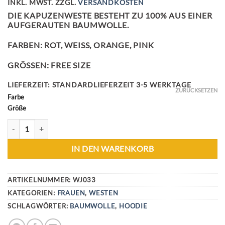
INKL. MWST.
ZZGL.
VERSANDKOSTEN
WAR:
IST:
DIE KAPUZENWESTE BESTEHT ZU 100% AUS EINER
29,90 €
24,90 €.
AUFGERAUTEN BAUMWOLLE.
FARBEN: ROT, WEISS, ORANGE, PINK
GRÖSSEN: FREE SIZE
LIEFERZEIT:
STANDARDLIEFERZEIT 3-5 WERKTAGE
ZURÜCKSETZEN
Farbe
Größe
STARS WESTE MENGE
IN DEN WARENKORB
ARTIKELNUMMER:
WJ033
KATEGORIEN:
FRAUEN
,
WESTEN
SCHLAGWÖRTER:
BAUMWOLLE
,
HOODIE