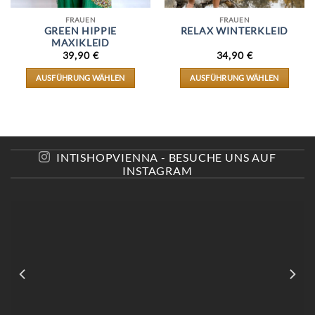
FRAUEN
FRAUEN
GREEN HIPPIE
RELAX WINTERKLEID
MAXIKLEID
39,90
€
34,90
€
AUSFÜHRUNG WÄHLEN
AUSFÜHRUNG WÄHLEN
DIESES
DIESES
PRODUKT
PRODUKT
WEIST
WEIST
MEHRERE
MEHRERE
VARIANTEN
VARIANTEN
AUF.
AUF.
INTISHOPVIENNA - BESUCHE UNS AUF
DIE
DIE
INSTAGRAM
OPTIONEN
OPTIONEN
KÖNNEN
KÖNNEN
AUF
AUF
DER
DER
E
PRODUKTSEITE
PRODUKTSEITE
GEWÄHLT
GEWÄHLT
WERDEN
WERDEN