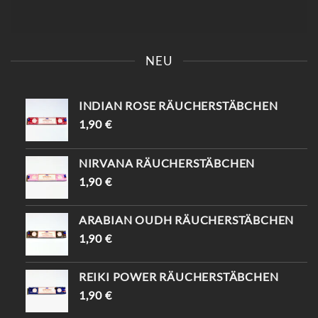
KOMM VORBEI IN DER [📍
FINDE DEINEN
KAISERSTRASSE 8, 1070 W
EINZIGARTIGEN
NEU
IEN ] UND ENTDECKE D
TRAUMFÄNGER ✨ SAG,
EINE EINZIGARTIGEN P
DASS DU VON
IECES ✨ -10% WARTEN A
INSTAGRAM KOMMST
UF DICH (MIT „
UND BEKOMMST -10%😍
INDIAN ROSE RÄUCHERSTÄBCHEN
INSTAGRAM“) 😉
📍KAISERSTRASSE 8, 1070 W
#VINTAGESHOPVIENNA #
IEN #TRAUMFÄNGER #
1,90
€
VINTAGEWIEN #
VINTAGEVIENNA #
VINTAGESTOREVIENNA #
VINTAGESHOPS
INTISHOPVIENNA #
NIRVANA RÄUCHERSTÄBCHEN
ETHNOSTYLE
1,90
€
ARABIAN OUDH RÄUCHERSTÄBCHEN
1,90
€
REIKI POWER RÄUCHERSTÄBCHEN
1,90
€