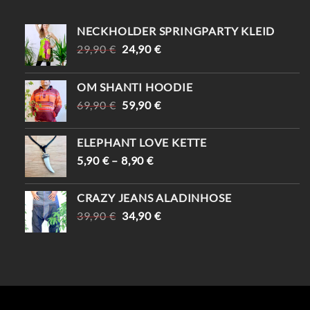
NECKHOLDER SPRINGPARTY KLEID
URSPRÜNGLICHER
AKTUELLER
29,90
€
24,90
€
PREIS
PREIS
WAR:
IST:
OM SHANTI HOODIE
29,90 €
24,90 €.
URSPRÜNGLICHER
AKTUELLER
69,90
€
59,90
€
PREIS
PREIS
WAR:
IST:
ELEPHANT LOVE KETTE
69,90 €
59,90 €.
5,90
€
–
8,90
€
CRAZY JEANS ALADINHOSE
URSPRÜNGLICHER
AKTUELLER
39,90
€
34,90
€
PREIS
PREIS
WAR:
IST:
39,90 €
34,90 €.