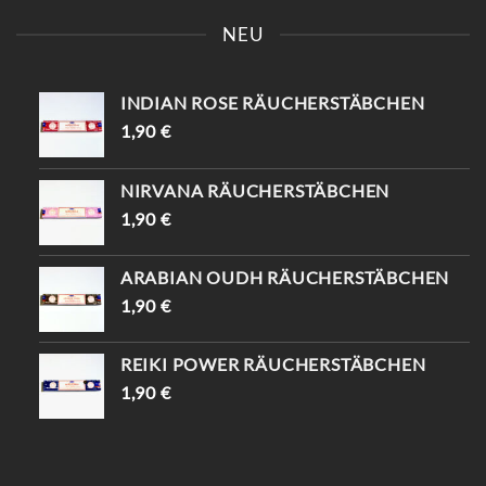
KOMM VORBEI IN DER [📍
FINDE DEINEN
KAISERSTRASSE 8, 1070 W
EINZIGARTIGEN
NEU
IEN ] UND ENTDECKE D
TRAUMFÄNGER ✨ SAG,
EINE EINZIGARTIGEN P
DASS DU VON
IECES ✨ -10% WARTEN A
INSTAGRAM KOMMST
UF DICH (MIT „
UND BEKOMMST -10%😍
INDIAN ROSE RÄUCHERSTÄBCHEN
INSTAGRAM“) 😉
📍KAISERSTRASSE 8, 1070 W
#VINTAGESHOPVIENNA #
IEN #TRAUMFÄNGER #
1,90
€
VINTAGEWIEN #
VINTAGEVIENNA #
VINTAGESTOREVIENNA #
VINTAGESHOPS
INTISHOPVIENNA #
NIRVANA RÄUCHERSTÄBCHEN
ETHNOSTYLE
1,90
€
ARABIAN OUDH RÄUCHERSTÄBCHEN
1,90
€
REIKI POWER RÄUCHERSTÄBCHEN
1,90
€