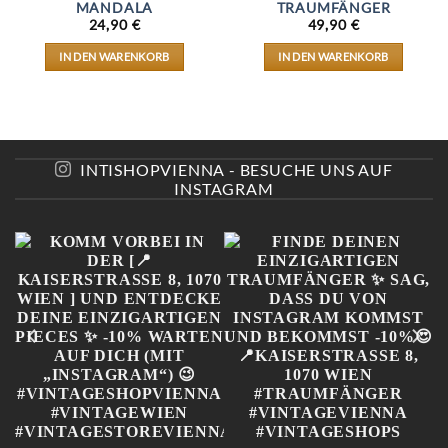
MANDALA
TRAUMFÄNGER
24,90
€
49,90
€
IN DEN WARENKORB
IN DEN WARENKORB
INTISHOPVIENNA - BESUCHE UNS AUF
INSTAGRAM
E