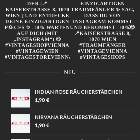
KOMM VORBEI IN DER [📍
FINDE DEINEN
KAISERSTRASSE 8, 1070 W
EINZIGARTIGEN
NEU
IEN ] UND ENTDECKE D
TRAUMFÄNGER ✨ SAG,
EINE EINZIGARTIGEN P
DASS DU VON
IECES ✨ -10% WARTEN A
INSTAGRAM KOMMST
UF DICH (MIT „
UND BEKOMMST -10%😍
INDIAN ROSE RÄUCHERSTÄBCHEN
INSTAGRAM“) 😉
📍KAISERSTRASSE 8, 1070 W
#VINTAGESHOPVIENNA #
IEN #TRAUMFÄNGER #
1,90
€
VINTAGEWIEN #
VINTAGEVIENNA #
VINTAGESTOREVIENNA #
VINTAGESHOPS
INTISHOPVIENNA #
NIRVANA RÄUCHERSTÄBCHEN
ETHNOSTYLE
1,90
€