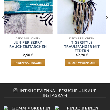
DEKO & RÄUCHERN
DEKO & RÄUCHERN
JUNIPER BERRY
TIGERSTYLE
RÄUCHERSTÄBCHEN
TRAUMFÄNGER MIT
FEDERN
CHER
LLER
2,90
€
49,90
€
IN DEN WARENKORB
IN DEN WARENKORB
.
INTISHOPVIENNA - BESUCHE UNS AUF
INSTAGRAM