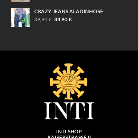
CRAZY JEANS ALADINHOSE
URSPRÜNGLICHER
AKTUELLER
39,90
€
34,90
€
PREIS
PREIS
WAR:
IST:
39,90 €
34,90 €.
INTI SHOP
KAISERSTRASSE 8