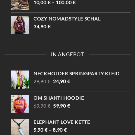
10,00
€
–
100,00
€
COZY NOMADSTYLE SCHAL
34,90
€
IN ANGEBOT
NECKHOLDER SPRINGPARTY KLEID
URSPRÜNGLICHER
AKTUELLER
29,90
€
24,90
€
PREIS
PREIS
WAR:
IST:
OM SHANTI HOODIE
29,90 €
24,90 €.
URSPRÜNGLICHER
AKTUELLER
69,90
€
59,90
€
PREIS
PREIS
WAR:
IST:
ELEPHANT LOVE KETTE
69,90 €
59,90 €.
5,90
€
–
8,90
€