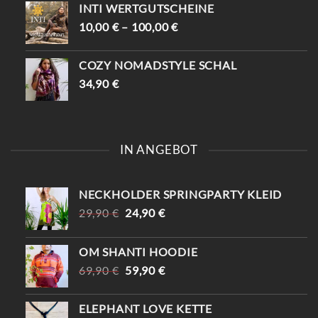
INTI WERTGUTSCHEINE
10,00
€
–
100,00
€
COZY NOMADSTYLE SCHAL
34,90
€
IN ANGEBOT
NECKHOLDER SPRINGPARTY KLEID
URSPRÜNGLICHER
AKTUELLER
29,90
€
24,90
€
PREIS
PREIS
WAR:
IST:
OM SHANTI HOODIE
29,90 €
24,90 €.
URSPRÜNGLICHER
AKTUELLER
69,90
€
59,90
€
PREIS
PREIS
WAR:
IST:
ELEPHANT LOVE KETTE
69,90 €
59,90 €.