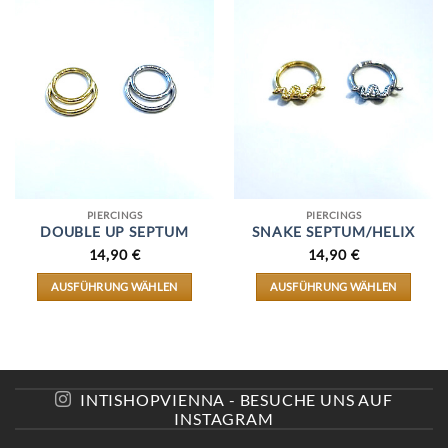
VARIANTEN
VARIANTEN
AUF.
AUF.
DIE
DIE
OPTIONEN
OPTIONEN
KÖNNEN
KÖNNEN
AUF
AUF
DER
DER
PRODUKTSEITE
PRODUKTSEITE
GEWÄHLT
GEWÄHLT
WERDEN
WERDEN
PIERCINGS
PIERCINGS
DOUBLE UP SEPTUM
SNAKE SEPTUM/HELIX
14,90
€
14,90
€
AUSFÜHRUNG WÄHLEN
AUSFÜHRUNG WÄHLEN
DIESES
DIESES
PRODUKT
PRODUKT
WEIST
WEIST
MEHRERE
MEHRERE
VARIANTEN
VARIANTEN
AUF.
AUF.
INTISHOPVIENNA - BESUCHE UNS AUF
DIE
DIE
INSTAGRAM
OPTIONEN
OPTIONEN
KÖNNEN
KÖNNEN