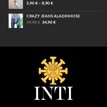
5,90
€
–
8,90
€
CRAZY JEANS ALADINHOSE
URSPRÜNGLICHER
AKTUELLER
39,90
€
34,90
€
PREIS
PREIS
WAR:
IST:
39,90 €
34,90 €.