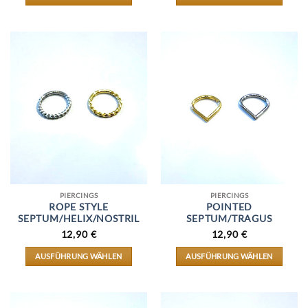
DIESES
DIESES
PRODUKT
PRODUKT
WEIST
WEIST
MEHRERE
MEHRERE
VARIANTEN
VARIANTEN
AUF.
AUF.
DIE
DIE
OPTIONEN
OPTIONEN
KÖNNEN
KÖNNEN
AUF
AUF
DER
DER
PRODUKTSEITE
PRODUKTSEITE
GEWÄHLT
GEWÄHLT
WERDEN
WERDEN
PIERCINGS
PIERCINGS
ROPE STYLE
POINTED
SEPTUM/HELIX/NOSTRIL
SEPTUM/TRAGUS
12,90
€
12,90
€
AUSFÜHRUNG WÄHLEN
AUSFÜHRUNG WÄHLEN
DIESES
DIESES
PRODUKT
PRODUKT
WEIST
WEIST
MEHRERE
MEHRERE