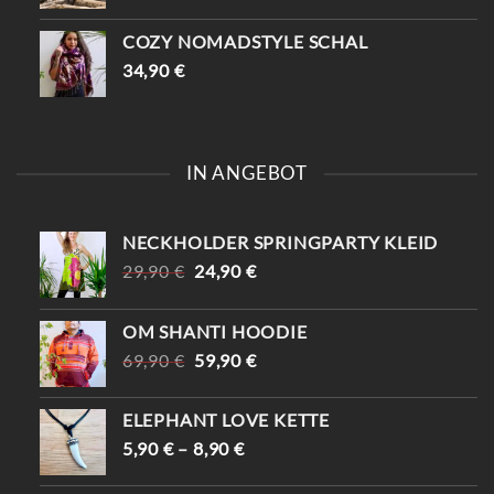
COZY NOMADSTYLE SCHAL
34,90
€
IN ANGEBOT
NECKHOLDER SPRINGPARTY KLEID
URSPRÜNGLICHER
AKTUELLER
29,90
€
24,90
€
PREIS
PREIS
WAR:
IST:
OM SHANTI HOODIE
29,90 €
24,90 €.
URSPRÜNGLICHER
AKTUELLER
69,90
€
59,90
€
PREIS
PREIS
WAR:
IST:
ELEPHANT LOVE KETTE
69,90 €
59,90 €.
5,90
€
–
8,90
€