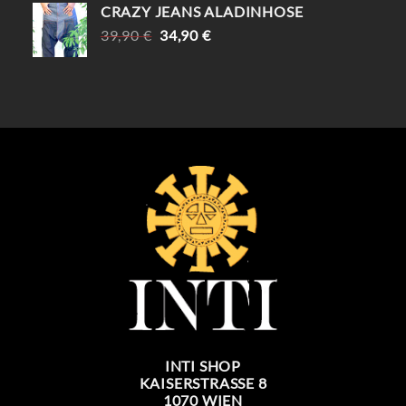
CRAZY JEANS ALADINHOSE
URSPRÜNGLICHER
AKTUELLER
39,90
€
34,90
€
PREIS
PREIS
WAR:
IST:
39,90 €
34,90 €.
INTI SHOP
KAISERSTRASSE 8
1070 WIEN