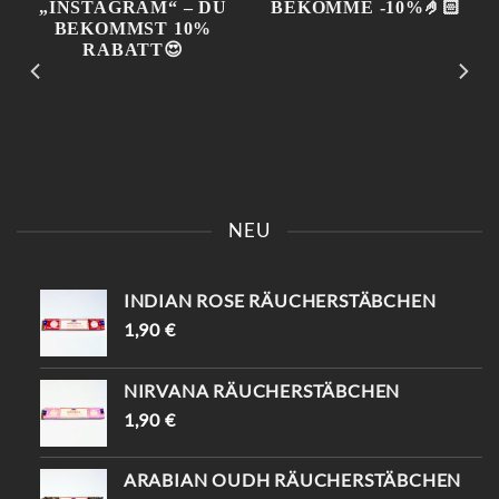
KOMM VORBEI UND SAG
📍KAISERSTRASSE 8 SAG „
EINFACH „INSTAGRAM“ –
INSTAGRAM“ UND B
NEU
DU BEKOMMST 10%
EKOMME -10%🤌🏻
RABATT😍
INDIAN ROSE RÄUCHERSTÄBCHEN
1,90
€
NIRVANA RÄUCHERSTÄBCHEN
1,90
€
ARABIAN OUDH RÄUCHERSTÄBCHEN