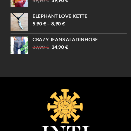
69,90
€
59,90
€
PREIS
PREIS
WAR:
IST:
ELEPHANT LOVE KETTE
69,90 €
59,90 €.
5,90
€
–
8,90
€
CRAZY JEANS ALADINHOSE
URSPRÜNGLICHER
AKTUELLER
39,90
€
34,90
€
PREIS
PREIS
WAR:
IST:
39,90 €
34,90 €.