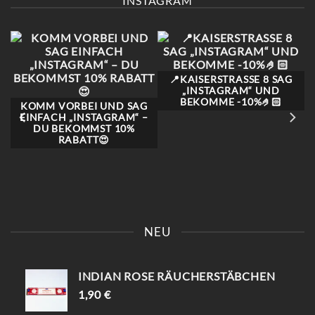
INSTAGRAM
OPTIONEN
KÖNNEN
AUF
DER
PRODUKTSEITE
GEWÄHLT
WERDEN
📍KAISERSTRASSE 8 SAG „
INSTAGRAM“ UND B
EKOMME -10%🤌🏻
KOMM VORBEI UND SAG
EINFACH „INSTAGRAM“ –
DU BEKOMMST 10%
RABATT😍
NEU
INDIAN ROSE RÄUCHERSTÄBCHEN
1,90
€