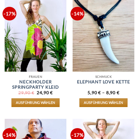
-17%
-14%
FRAUEN
SCHMUCK
NECKHOLDER
ELEPHANT LOVE KETTE
SPRINGPARTY KLEID
URSPRÜNGLICHER
AKTUELLER
29,90
€
24,90
€
5,90
€
–
8,90
€
PREIS
PREIS
WAR:
IST:
AUSFÜHRUNG WÄHLEN
AUSFÜHRUNG WÄHLEN
29,90 €
24,90 €.
DIESES
DIESES
PRODUKT
PRODUKT
WEIST
WEIST
MEHRERE
MEHRERE
VARIANTEN
VARIANTEN
AUF.
AUF.
-14%
-17%
DIE
DIE