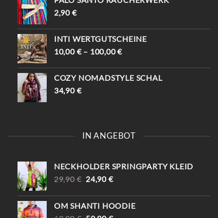
2,90
€
INTI WERTGUTSCHEINE
10,00
€
–
100,00
€
COZY NOMADSTYLE SCHAL
34,90
€
IN ANGEBOT
NECKHOLDER SPRINGPARTY KLEID
URSPRÜNGLICHER
AKTUELLER
29,90
€
24,90
€
PREIS
PREIS
WAR:
IST:
OM SHANTI HOODIE
29,90 €
24,90 €.
URSPRÜNGLICHER
AKTUELLER