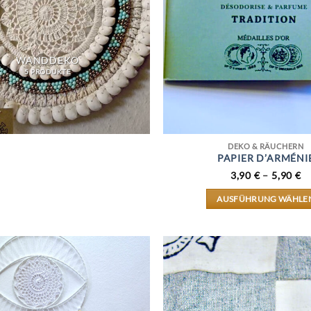
WANDDEKO
5 PRODUKTE
DEKO & RÄUCHERN
PAPIER D’ARMÉNI
3,90
€
–
5,90
€
AUSFÜHRUNG WÄHLE
DIESES
PRODUK
WEIST
MEHRER
VARIAN
AUF.
DIE
OPTION
KÖNNE