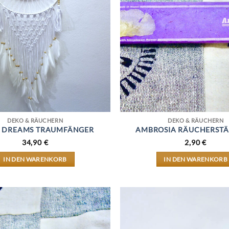
AUF
DER
PRODUKT
GEWÄHL
WERDEN
DEKO & RÄUCHERN
DEKO & RÄUCHERN
 DREAMS TRAUMFÄNGER
AMBROSIA RÄUCHERST
34,90
€
2,90
€
IN DEN WARENKORB
IN DEN WARENKORB