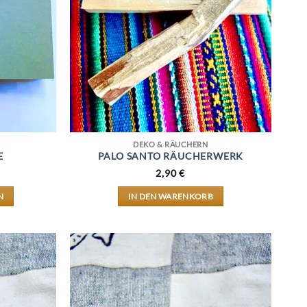
DEKO & RÄUCHERN
E
PALO SANTO RÄUCHERWERK
2,90
€
N
IN DEN WARENKORB
T
E
TEN
EN
N