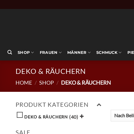
Zum
Inhalt
springen
SHOP
FRAUEN
MÄNNER
SCHMUCK
PI
DEKO & RÄUCHERN
HOME
/
SHOP
/
DEKO & RÄUCHERN
PRODUKT KATEGORIEN
(40)
DEKO & RÄUCHERN
SALE