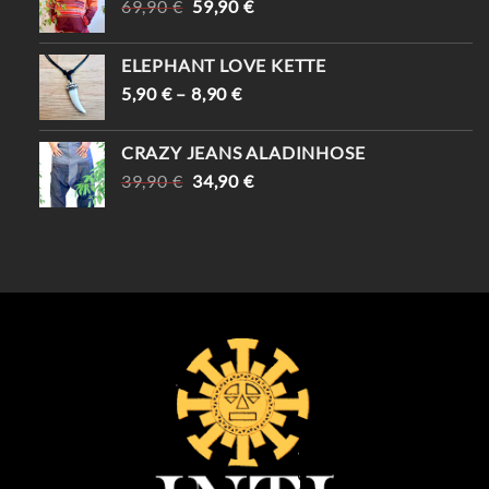
URSPRÜNGLICHER
AKTUELLER
69,90
€
59,90
€
PREIS
PREIS
WAR:
IST:
ELEPHANT LOVE KETTE
69,90 €
59,90 €.
5,90
€
–
8,90
€
CRAZY JEANS ALADINHOSE
URSPRÜNGLICHER
AKTUELLER
39,90
€
34,90
€
PREIS
PREIS
WAR:
IST:
39,90 €
34,90 €.