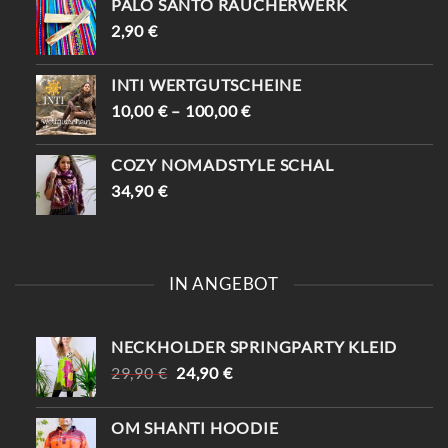
PALO SANTO RÄUCHERWERK
2,90
€
INTI WERTGUTSCHEINE
10,00
€
–
100,00
€
COZY NOMADSTYLE SCHAL
34,90
€
IN ANGEBOT
NECKHOLDER SPRINGPARTY KLEID
URSPRÜNGLICHER
AKTUELLER
29,90
€
24,90
€
PREIS
PREIS
WAR:
IST:
OM SHANTI HOODIE
29,90 €
24,90 €.