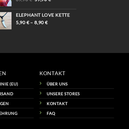
PREIS
PREIS
WAR:
IST:
ELEPHANT LOVE KETTE
69,90 €
59,90 €.
5,90
€
–
8,90
€
EN
KONTAKT
NIE (EU)
ÜBER UNS
RSAND
UNSERE STORES
NGEN
KONTAKT
LEHRUNG
FAQ