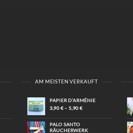
„
KOMM VORBEI IN DER
FINDE DEINEN
[📍KAISERSTRASSE 8, 1
EINZIGARTIGEN
AM MEISTEN VERKAUFT
070 WIEN ] UND E
TRAUMFÄNGER ✨ SAG,
NTDECKE DEINE E
DASS DU VON
INZIGARTIGEN PIECES ✨
INSTAGRAM KOMMST
-10% WARTEN AUF D
UND BEKOMMST -10%😍
PAPIER D’ARMÉNIE
ICH (MIT „INSTAGRAM“) 
📍KAISERSTRASSE 8, 1070 W

IEN #TRAUMFÄNGER #
3,90
€
–
5,90
€
#VINTAGESHOPVIENNA #
VINTAGEVIENNA #
VINTAGEWIEN #
VINTAGESHOPS
VINTAGESTOREVIENNA #
PALO SANTO
INTISHOPVIENNA #
RÄUCHERWERK
ETHNOSTYLE