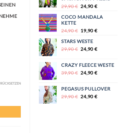
SEINEN
URSPRÜNGLICHER
AKTUELLER
29,90
€
24,90
€
PREIS
PREIS
ENEHME
COCO MANDALA
WAR:
IST:
KETTE
29,90 €
24,90 €.
URSPRÜNGLICHER
AKTUELLER
24,90
€
19,90
€
PREIS
PREIS
STARS WESTE
WAR:
IST:
URSPRÜNGLICHER
AKTUELLER
29,90
€
24,90 €
24,90
€
19,90 €.
PREIS
PREIS
WAR:
IST:
CRAZY FLEECE WESTE
29,90 €
24,90 €.
URSPRÜNGLICHER
AKTUELLER
39,90
€
24,90
€
PREIS
PREIS
RÜCKSETZEN
WAR:
IST:
PEGASUS PULLOVER
39,90 €
24,90 €.
URSPRÜNGLICHER
AKTUELLER
29,90
€
24,90
€
PREIS
PREIS
WAR:
IST:
29,90 €
24,90 €.