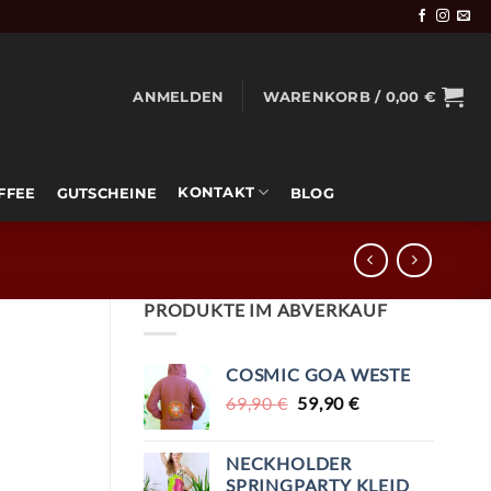
ANMELDEN
WARENKORB /
0,00
€
KONTAKT
OFFEE
GUTSCHEINE
BLOG
PRODUKTE IM ABVERKAUF
COSMIC GOA WESTE
URSPRÜNGLICHER
AKTUELLER
69,90
€
59,90
€
PREIS
PREIS
WAR:
IST:
NECKHOLDER
69,90 €
59,90 €.
SPRINGPARTY KLEID