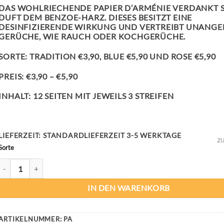
DAS WOHLRIECHENDE PAPIER D’ARMÉNIE VERDANKT 
DUFT DEM BENZOE-HARZ. DIESES BESITZT EINE
DESINFIZIERENDE WIRKUNG UND VERTREIBT UNANG
GERÜCHE, WIE RAUCH ODER KOCHGERÜCHE.
SORTE:
TRADITION €3,90, BLUE €5,90 UND ROSE €5,90
PREIS:
€3,90 – €5,90
INHALT:
12 SEITEN MIT JEWEILS 3 STREIFEN
LIEFERZEIT:
STANDARDLIEFERZEIT 3-5 WERKTAGE
ZU
Sorte
PAPIER D’ARMÉNIE MENGE
IN DEN WARENKORB
ARTIKELNUMMER:
PA