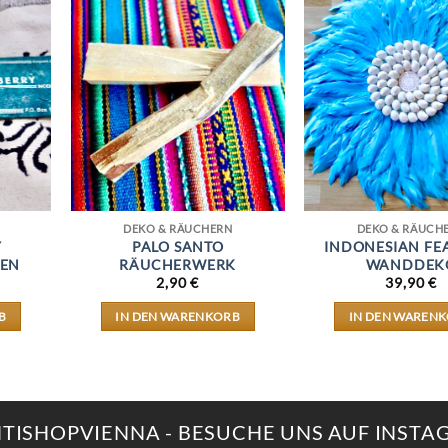
DEKO & RÄUCHERN
DEKO & RÄUCH
Y
PALO SANTO
INDONESIAN FE
EN
RÄUCHERWERK
WANDDEK
2,90
€
39,90
€
B
IN DEN WARENKORB
IN DEN WAREN
NTISHOPVIENNA - BESUCHE UNS AUF INST