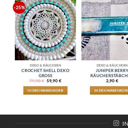
-25%
DEKO & RÄUCHERN
DEKO & RÄUCHERN
CROCHET SHELL DEKO
JUNIPER BERR
GROSS
RÄUCHERSTÄBCH
URSPRÜNGLICHER
AKTUELLER
79,90
€
59,90
€
2,90
€
PREIS
PREIS
WAR:
IST:
IN DEN WARENKORB
IN DEN WARENKOR
79,90 €
59,90 €.
I