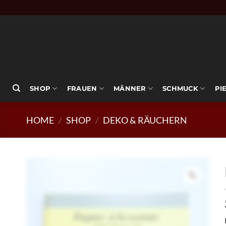
Zum
Inhalt
springen
SHOP
FRAUEN
MÄNNER
SCHMUCK
PI
HOME
/
SHOP
/
DEKO & RÄUCHERN