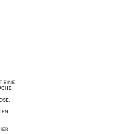
T EINE
ÜCHE.
OSE.
N B
IER