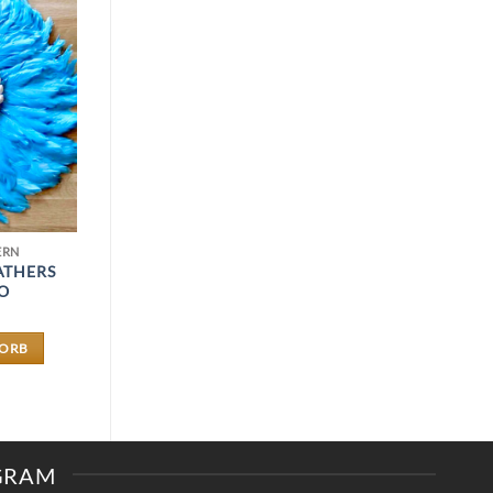
ERN
ATHERS
O
KORB
AGRAM