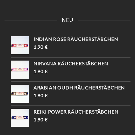
KOMM VORBEI UND SAG
📍KAISERSTRASSE 8 SAG „
EINFACH „INSTAGRAM“ –
INSTAGRAM“ UND B
NEU
DU BEKOMMST 10%
EKOMME -10%🤌🏻
RABATT😍
INDIAN ROSE RÄUCHERSTÄBCHEN
1,90
€
NIRVANA RÄUCHERSTÄBCHEN
1,90
€
ARABIAN OUDH RÄUCHERSTÄBCHEN
1,90
€
REIKI POWER RÄUCHERSTÄBCHEN
1,90
€