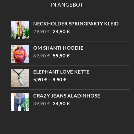
IN ANGEBOT
NECKHOLDER SPRINGPARTY KLEID
URSPRÜNGLICHER
AKTUELLER
29,90
€
24,90
€
PREIS
PREIS
WAR:
IST:
OM SHANTI HOODIE
29,90 €
24,90 €.
URSPRÜNGLICHER
AKTUELLER
69,90
€
59,90
€
PREIS
PREIS
WAR:
IST:
ELEPHANT LOVE KETTE
69,90 €
59,90 €.
5,90
€
–
8,90
€
CRAZY JEANS ALADINHOSE
URSPRÜNGLICHER
AKTUELLER
39,90
€
34,90
€
PREIS
PREIS
WAR:
IST:
39,90 €
34,90 €.