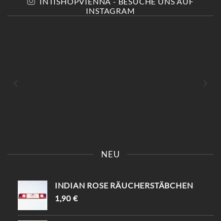
INTISHOPVIENNA - BESUCHE UNS AUF
INSTAGRAM
KOMM VORBEI UND SAG
📍KAISERSTRASSE 8 SAG „
EINFACH „INSTAGRAM“ –
INSTAGRAM“ UND B
NEU
DU BEKOMMST 10%
EKOMME -10%🤌🏻
RABATT😍
INDIAN ROSE RÄUCHERSTÄBCHEN
1,90
€