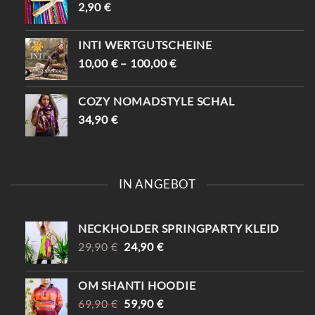
2,90
€
INTI WERTGUTSCHEINE
10,00
€
–
100,00
€
COZY NOMADSTYLE SCHAL
34,90
€
IN ANGEBOT
NECKHOLDER SPRINGPARTY KLEID
URSPRÜNGLICHER
AKTUELLER
29,90
€
24,90
€
PREIS
PREIS
WAR:
IST:
OM SHANTI HOODIE
29,90 €
24,90 €.
URSPRÜNGLICHER
AKTUELLER
69,90
€
59,90
€