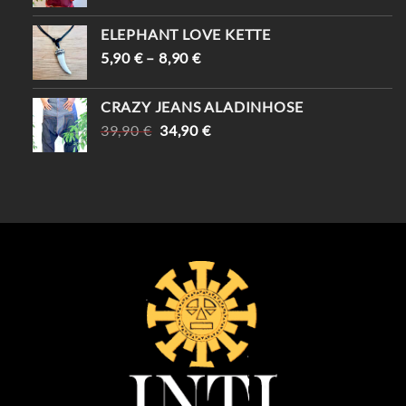
PREIS
PREIS
WAR:
IST:
ELEPHANT LOVE KETTE
69,90 €
59,90 €.
5,90
€
–
8,90
€
CRAZY JEANS ALADINHOSE
URSPRÜNGLICHER
AKTUELLER
39,90
€
34,90
€
PREIS
PREIS
WAR:
IST:
39,90 €
34,90 €.