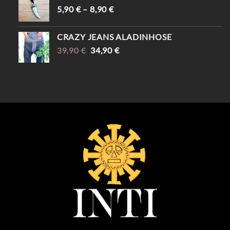
5,90
€
–
8,90
€
CRAZY JEANS ALADINHOSE
URSPRÜNGLICHER
AKTUELLER
39,90
€
34,90
€
PREIS
PREIS
WAR:
IST:
39,90 €
34,90 €.