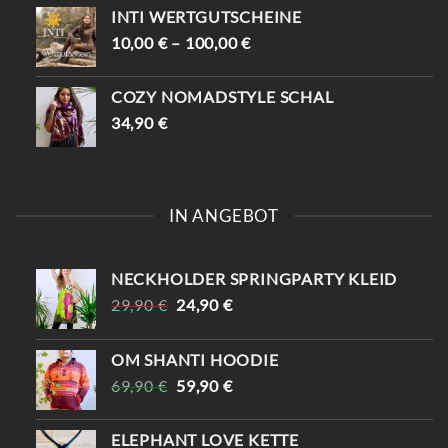
INTI WERTGUTSCHEINE
10,00
€
–
100,00
€
COZY NOMADSTYLE SCHAL
34,90
€
IN ANGEBOT
NECKHOLDER SPRINGPARTY KLEID
URSPRÜNGLICHER
AKTUELLER
29,90
€
24,90
€
PREIS
PREIS
WAR:
IST:
OM SHANTI HOODIE
29,90 €
24,90 €.
URSPRÜNGLICHER
AKTUELLER
69,90
€
59,90
€
PREIS
PREIS
WAR:
IST:
ELEPHANT LOVE KETTE
69,90 €
59,90 €.