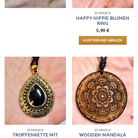
SCHMUCK
HAPPY HIPPIE BLUMEN
RING
5,90
€
AUSFÜHRUNG WÄHLEN
DIESES
PRODUKT
WEIST
MEHRERE
VARIANTEN
AUF.
DIE
OPTIONEN
KÖNNEN
AUF
DER
PRODUKTSEITE
GEWÄHLT
WERDEN
SCHMUCK
SCHMUCK
TROPFENKETTE MIT
WOODEN MANDALA