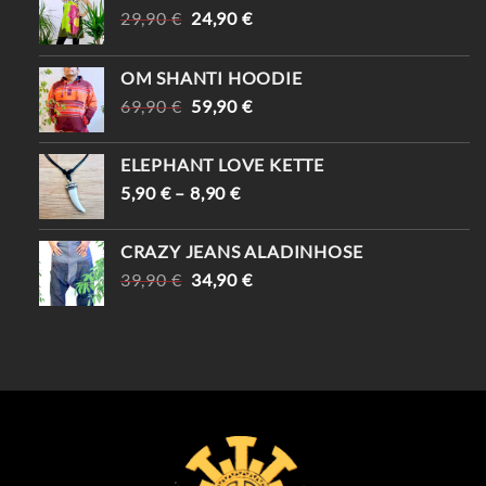
URSPRÜNGLICHER
AKTUELLER
29,90
€
24,90
€
PREIS
PREIS
WAR:
IST:
OM SHANTI HOODIE
29,90 €
24,90 €.
URSPRÜNGLICHER
AKTUELLER
69,90
€
59,90
€
PREIS
PREIS
WAR:
IST:
ELEPHANT LOVE KETTE
69,90 €
59,90 €.
5,90
€
–
8,90
€
CRAZY JEANS ALADINHOSE
URSPRÜNGLICHER
AKTUELLER
39,90
€
34,90
€
PREIS
PREIS
WAR:
IST:
39,90 €
34,90 €.