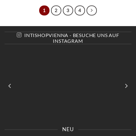
1
2
3
4
INTISHOPVIENNA - BESUCHE UNS AUF
INSTAGRAM
KOMM VORBEI UND SAG
📍KAISERSTRASSE 8 SAG „
EINFACH „INSTAGRAM“ –
INSTAGRAM“ UND B
NEU
DU BEKOMMST 10%
EKOMME -10%🤌🏻
RABATT😍