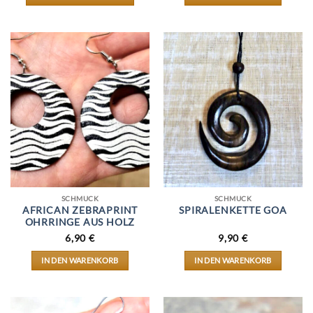
DIESES
PRODUKT
WEIST
MEHRERE
VARIANTEN
AUF.
DIE
OPTIONEN
KÖNNEN
AUF
DER
PRODUKTSEITE
GEWÄHLT
WERDEN
SCHMUCK
SCHMUCK
AFRICAN ZEBRAPRINT
SPIRALENKETTE GOA
OHRRINGE AUS HOLZ
6,90
€
9,90
€
IN DEN WARENKORB
IN DEN WARENKORB