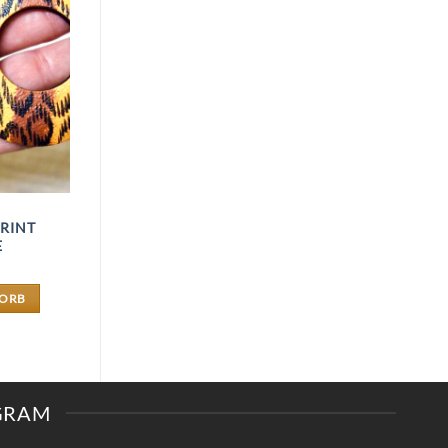
RINT
E
KORB
AGRAM