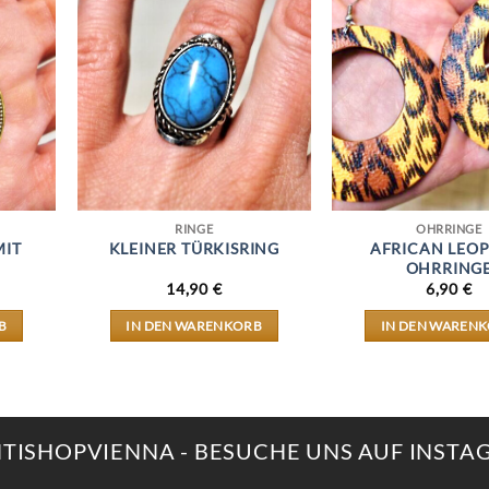
RINGE
OHRRINGE
MIT
KLEINER TÜRKISRING
AFRICAN LEOP
OHRRING
14,90
€
6,90
€
B
IN DEN WARENKORB
IN DEN WAREN
NTISHOPVIENNA - BESUCHE UNS AUF INST