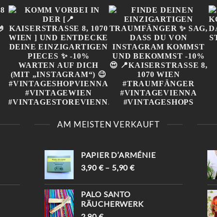
„
KOMM VORBEI IN DER
FINDE DEINEN
[📍KAISERSTRASSE 8, 1
EINZIGARTIGEN
AM MEISTEN VERKAUFT
070 WIEN ] UND E
TRAUMFÄNGER ✨ SAG,
NTDECKE DEINE E
DASS DU VON
INZIGARTIGEN PIECES ✨
INSTAGRAM KOMMST
-10% WARTEN AUF D
UND BEKOMMST -10%😍
PAPIER D’ARMÉNIE
ICH (MIT „INSTAGRAM“) 
📍KAISERSTRASSE 8, 1070 W

IEN #TRAUMFÄNGER #
3,90
€
–
5,90
€
#VINTAGESHOPVIENNA #
VINTAGEVIENNA #
VINTAGEWIEN #
VINTAGESHOPS
VINTAGESTOREVIENNA #
PALO SANTO
INTISHOPVIENNA #
RÄUCHERWERK
ETHNOSTYLE
2,90
€