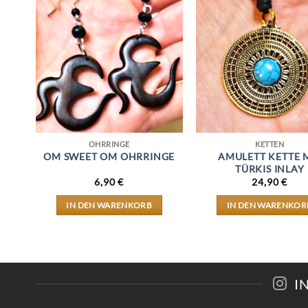
OHRRINGE
KETTEN
 A
OM SWEET OM OHRRINGE
AMULETT KETTE 
TÜRKIS INLAY
6,90
€
24,90
€
IN DEN WARENKORB
IN DEN WARENKOR
I