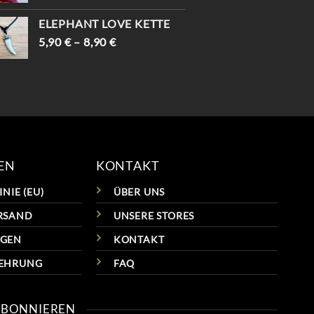
WAR:
IST:
ELEPHANT LOVE KETTE
69,90 €
59,90 €.
5,90
€
–
8,90
€
EN
KONTAKT
NIE (EU)
ÜBER UNS
RSAND
UNSERE STORES
NGEN
KONTAKT
LEHRUNG
FAQ
ABONNIEREN