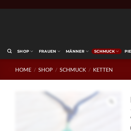
Zum
Inhalt
springen
SHOP
FRAUEN
MÄNNER
SCHMUCK
PI
HOME
/
SHOP
/
SCHMUCK
/
KETTEN