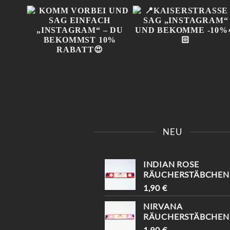
IN
KOMM VORBEI UND SAG
📍KAISERSTRASSE 8 SAG 
 😍
EINFACH „INSTAGRAM“ –
INSTAGRAM“ UND B
NEU
!
DU BEKOMMST 10%
EKOMME -10%🤌🏻
RABATT😍
INDIAN ROSE
RÄUCHERSTÄBCHEN
1,90
€
NIRVANA
RÄUCHERSTÄBCHEN
1,90
€