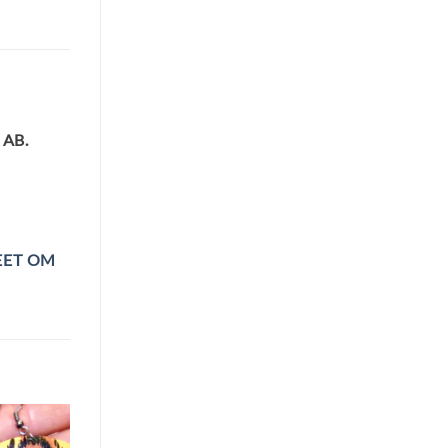
AB.
EET OM