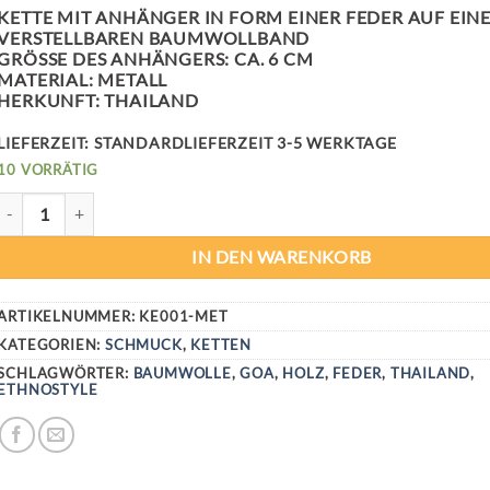
KETTE MIT ANHÄNGER IN FORM EINER FEDER AUF EIN
VERSTELLBAREN BAUMWOLLBAND
GRÖSSE DES ANHÄNGERS: CA. 6 CM
MATERIAL: METALL
HERKUNFT: THAILAND
LIEFERZEIT:
STANDARDLIEFERZEIT 3-5 WERKTAGE
10 VORRÄTIG
FEATHER LOVE KETTE MENGE
IN DEN WARENKORB
ARTIKELNUMMER:
KE001-MET
KATEGORIEN:
SCHMUCK
,
KETTEN
SCHLAGWÖRTER:
BAUMWOLLE
,
GOA
,
HOLZ
,
FEDER
,
THAILAND
,
ETHNOSTYLE