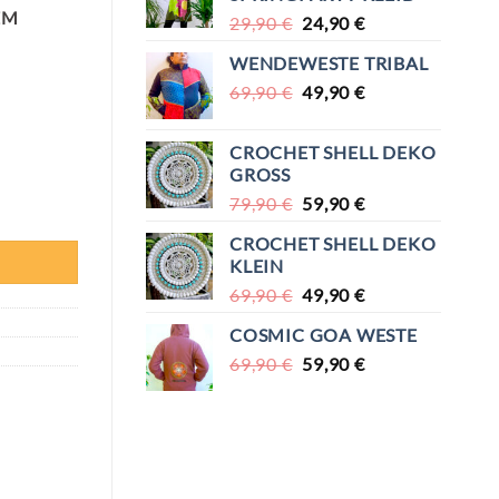
EM
URSPRÜNGLICHER
AKTUELLER
29,90
€
24,90
€
PREIS
PREIS
WENDEWESTE TRIBAL
WAR:
IST:
URSPRÜNGLICHER
AKTUELLER
69,90
€
29,90 €
49,90
€
24,90 €.
PREIS
PREIS
WAR:
IST:
CROCHET SHELL DEKO
69,90 €
49,90 €.
GROSS
URSPRÜNGLICHER
AKTUELLER
79,90
€
59,90
€
PREIS
PREIS
CROCHET SHELL DEKO
WAR:
IST:
KLEIN
79,90 €
59,90 €.
URSPRÜNGLICHER
AKTUELLER
69,90
€
49,90
€
PREIS
PREIS
COSMIC GOA WESTE
WAR:
IST:
URSPRÜNGLICHER
AKTUELLER
69,90
€
69,90 €
59,90
€
49,90 €.
PREIS
PREIS
WAR:
IST:
69,90 €
59,90 €.