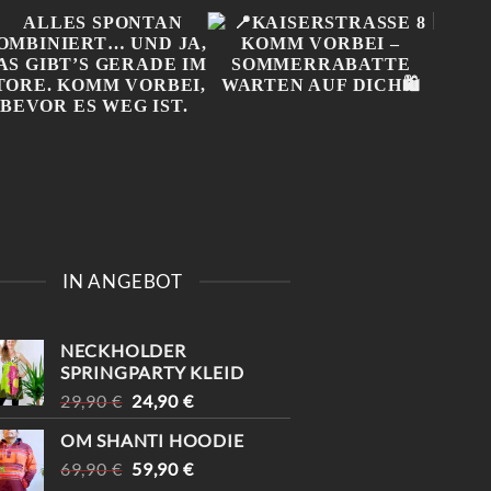
ALLES SPONTAN
📍KAISERSTRASSE 8 K
ONL
KOMBINIERT… UND JA,
OMM VORBEI – S
NIC
IN ANGEBOT
DAS GIBT’S GERADE IM
OMMERRABATTE W
MUSS
STORE. KOMM VORBEI,
ARTEN AUF DICH🛍️
BEV
BEVOR ES WEG IST.
#100
#
NECKHOLDER
#VIN
SPRINGPARTY KLEID
URSPRÜNGLICHER
AKTUELLER
29,90
€
24,90
€
PREIS
PREIS
OM SHANTI HOODIE
WAR:
IST:
URSPRÜNGLICHER
AKTUELLER
69,90
€
29,90 €
59,90
€
24,90 €.
PREIS
PREIS