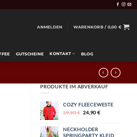
ANMELDEN
WARENKORB /
0,00
€
KONTAKT
OFFEE
GUTSCHEINE
BLOG
PRODUKTE IM ABVERKAUF
COZY FLEECEWESTE
URSPRÜNGLICHER
AKTUELLER
39,90
€
24,90
€
PREIS
PREIS
WAR:
IST:
NECKHOLDER
39,90 €
24,90 €.
SPRINGPARTY KLEID