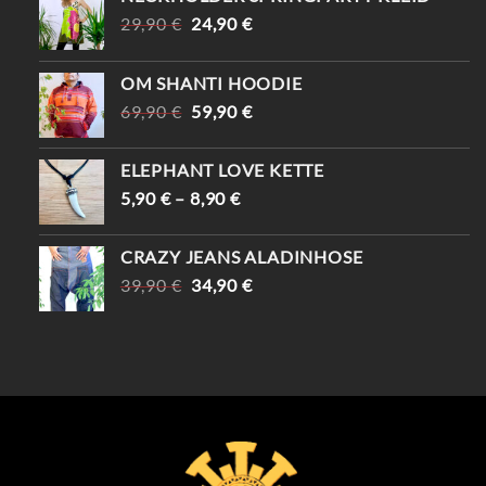
URSPRÜNGLICHER
AKTUELLER
29,90
€
24,90
€
PREIS
PREIS
WAR:
IST:
OM SHANTI HOODIE
29,90 €
24,90 €.
URSPRÜNGLICHER
AKTUELLER
69,90
€
59,90
€
PREIS
PREIS
WAR:
IST:
ELEPHANT LOVE KETTE
69,90 €
59,90 €.
5,90
€
–
8,90
€
CRAZY JEANS ALADINHOSE
URSPRÜNGLICHER
AKTUELLER
39,90
€
34,90
€
PREIS
PREIS
WAR:
IST:
39,90 €
34,90 €.