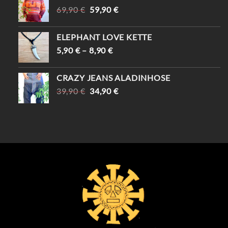
URSPRÜNGLICHER
AKTUELLER
69,90
€
59,90
€
PREIS
PREIS
WAR:
IST:
ELEPHANT LOVE KETTE
69,90 €
59,90 €.
5,90
€
–
8,90
€
CRAZY JEANS ALADINHOSE
URSPRÜNGLICHER
AKTUELLER
39,90
€
34,90
€
PREIS
PREIS
WAR:
IST:
39,90 €
34,90 €.