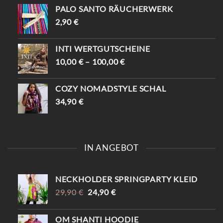
PALO SANTO RÄUCHERWERK
2,90
€
INTI WERTGUTSCHEINE
10,00
€
–
100,00
€
COZY NOMADSTYLE SCHAL
34,90
€
IN ANGEBOT
NECKHOLDER SPRINGPARTY KLEID
URSPRÜNGLICHER
AKTUELLER
29,90
€
24,90
€
PREIS
PREIS
WAR:
IST:
OM SHANTI HOODIE
29,90 €
24,90 €.