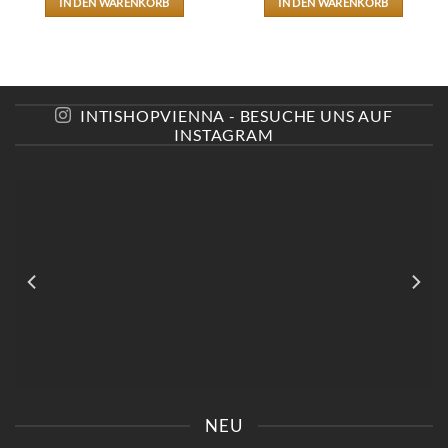
IN DEN WARENKORB
IN DEN WARENKORB
INTISHOPVIENNA - BESUCHE UNS AUF
INSTAGRAM
KOMM VORBEI UND SAG
📍KAISERSTRASSE 8 SAG „
EINFACH „INSTAGRAM“ –
INSTAGRAM“ UND B
NEU
DU BEKOMMST 10%
EKOMME -10%🤌🏻
RABATT😍