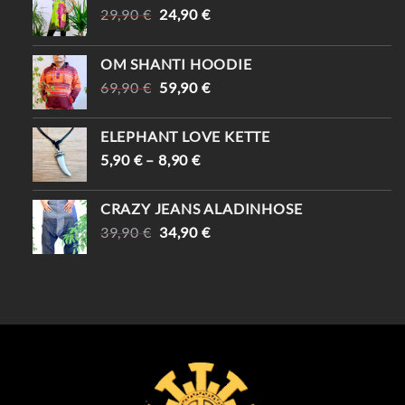
URSPRÜNGLICHER
AKTUELLER
29,90
€
24,90
€
PREIS
PREIS
WAR:
IST:
OM SHANTI HOODIE
29,90 €
24,90 €.
URSPRÜNGLICHER
AKTUELLER
69,90
€
59,90
€
PREIS
PREIS
WAR:
IST:
ELEPHANT LOVE KETTE
69,90 €
59,90 €.
5,90
€
–
8,90
€
CRAZY JEANS ALADINHOSE
URSPRÜNGLICHER
AKTUELLER
39,90
€
34,90
€
PREIS
PREIS
WAR:
IST:
39,90 €
34,90 €.