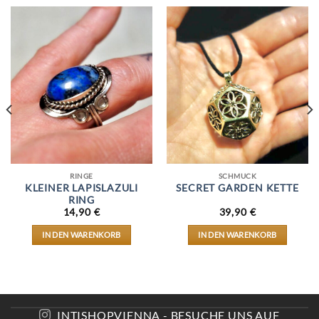
RINGE
SCHMUCK
KLEINER LAPISLAZULI
SECRET GARDEN KETTE
RING
14,90
€
39,90
€
IN DEN WARENKORB
IN DEN WARENKORB
INTISHOPVIENNA - BESUCHE UNS AUF