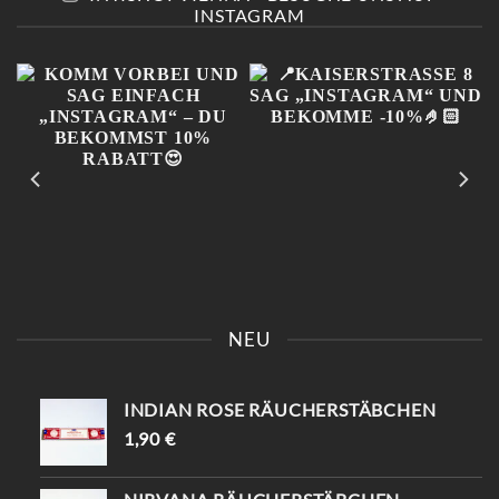
INSTAGRAM
KOMM VORBEI UND SAG
📍KAISERSTRASSE 8 SAG „
EINFACH „INSTAGRAM“ –
INSTAGRAM“ UND B
NEU
DU BEKOMMST 10%
EKOMME -10%🤌🏻
RABATT😍
INDIAN ROSE RÄUCHERSTÄBCHEN
1,90
€