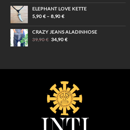
WAR:
IST:
ELEPHANT LOVE KETTE
69,90 €
59,90 €.
5,90
€
–
8,90
€
CRAZY JEANS ALADINHOSE
URSPRÜNGLICHER
AKTUELLER
39,90
€
34,90
€
PREIS
PREIS
WAR:
IST:
39,90 €
34,90 €.