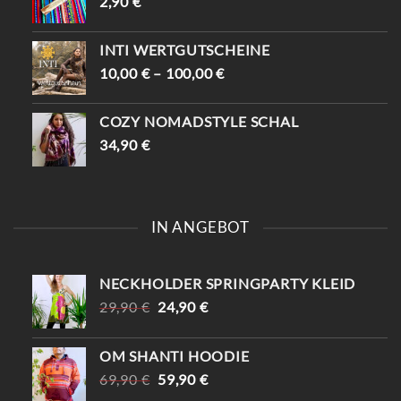
2,90
€
INTI WERTGUTSCHEINE
10,00
€
–
100,00
€
COZY NOMADSTYLE SCHAL
34,90
€
IN ANGEBOT
NECKHOLDER SPRINGPARTY KLEID
URSPRÜNGLICHER
AKTUELLER
29,90
€
24,90
€
PREIS
PREIS
WAR:
IST:
OM SHANTI HOODIE
29,90 €
24,90 €.
URSPRÜNGLICHER
AKTUELLER
69,90
€
59,90
€
PREIS
PREIS