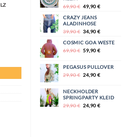
LZ
URSPRÜNGLICHER
AKTUELLER
69,90
€
49,90
€
PREIS
PREIS
CRAZY JEANS
WAR:
IST:
ALADINHOSE
69,90 €
49,90 €.
URSPRÜNGLICHER
AKTUELLER
39,90
€
34,90
€
PREIS
PREIS
COSMIC GOA WESTE
WAR:
IST:
URSPRÜNGLICHER
AKTUELLER
69,90
€
39,90 €
59,90
€
34,90 €.
PREIS
PREIS
WAR:
IST:
PEGASUS PULLOVER
69,90 €
59,90 €.
URSPRÜNGLICHER
AKTUELLER
29,90
€
24,90
€
PREIS
PREIS
WAR:
IST:
NECKHOLDER
29,90 €
24,90 €.
SPRINGPARTY KLEID
URSPRÜNGLICHER
AKTUELLER
29,90
€
24,90
€
PREIS
PREIS
WAR:
IST:
29,90 €
24,90 €.