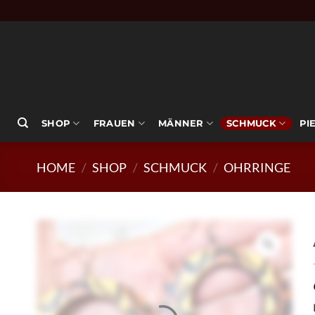
Zum
Inhalt
springen
SHOP
FRAUEN
MÄNNER
SCHMUCK
PI
HOME
/
SHOP
/
SCHMUCK
/
OHRRINGE