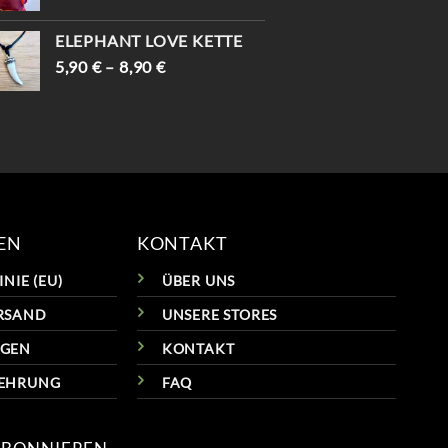
PREIS
PREIS
WAR:
IST:
ELEPHANT LOVE KETTE
69,90 €
59,90 €.
5,90
€
–
8,90
€
EN
KONTAKT
NIE (EU)
ÜBER UNS
RSAND
UNSERE STORES
NGEN
KONTAKT
LEHRUNG
FAQ