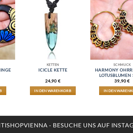
KETTEN
SCHMUCK
INGE
ICICLE KETTE
HARMONY OHRRI
LOTUSBLUMEN 
24,90
€
39,90
€
B
IN DEN WARENKORB
IN DEN WAREN
NTISHOPVIENNA - BESUCHE UNS AUF INST