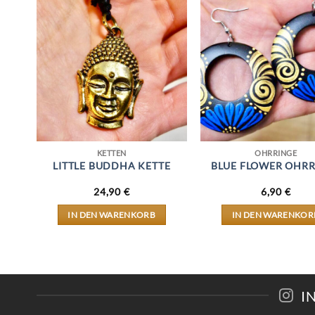
KETTEN
OHRRINGE
I
LITTLE BUDDHA KETTE
BLUE FLOWER OHRR
24,90
€
6,90
€
IN DEN WARENKORB
IN DEN WARENKOR
I