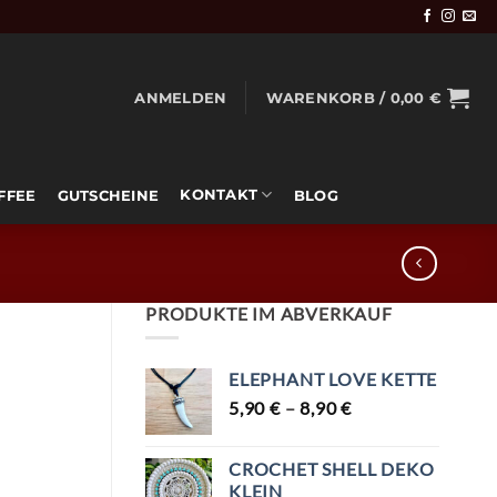
ANMELDEN
WARENKORB /
0,00
€
KONTAKT
OFFEE
GUTSCHEINE
BLOG
PRODUKTE IM ABVERKAUF
ELEPHANT LOVE KETTE
5,90
€
–
8,90
€
CROCHET SHELL DEKO
KLEIN