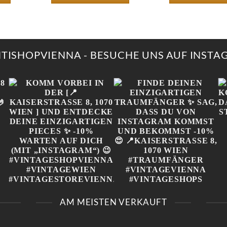
NTISHOPVIENNA - BESUCHE UNS AUF INST
„
KOMM VORBEI IN DER
FINDE DEINEN
[📍KAISERSTRASSE 8, 1
EINZIGARTIGEN
AM MEISTEN VERKAUFT
070 WIEN ] UND E
TRAUMFÄNGER ✨ SAG,
NTDECKE DEINE E
DASS DU VON
INZIGARTIGEN PIECES ✨
INSTAGRAM KOMMST