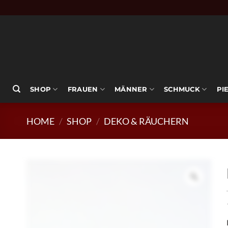
Zum
Inhalt
springen
SHOP
FRAUEN
MÄNNER
SCHMUCK
PI
HOME
/
SHOP
/
DEKO & RÄUCHERN