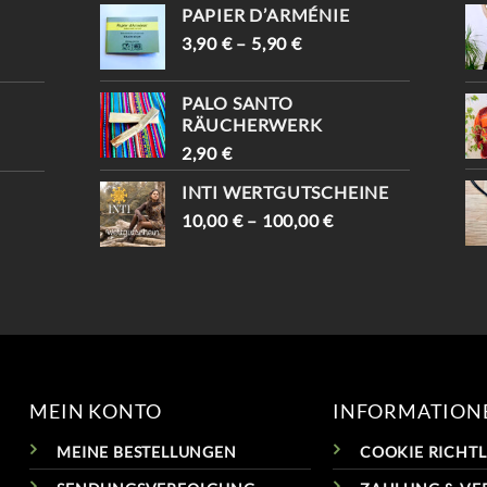
-10% WARTEN AUF D
UND BEKOMMST -10%😍
PAPIER D’ARMÉNIE
ICH (MIT „INSTAGRAM“) 
📍KAISERSTRASSE 8, 1070 W

IEN #TRAUMFÄNGER #
3,90
€
–
5,90
€
#VINTAGESHOPVIENNA #
VINTAGEVIENNA #
VINTAGEWIEN #
VINTAGESHOPS
VINTAGESTOREVIENNA #
PALO SANTO
INTISHOPVIENNA #
RÄUCHERWERK
ETHNOSTYLE
2,90
€
INTI WERTGUTSCHEINE
10,00
€
–
100,00
€
MEIN KONTO
INFORMATION
MEINE BESTELLUNGEN
COOKIE RICHTLI