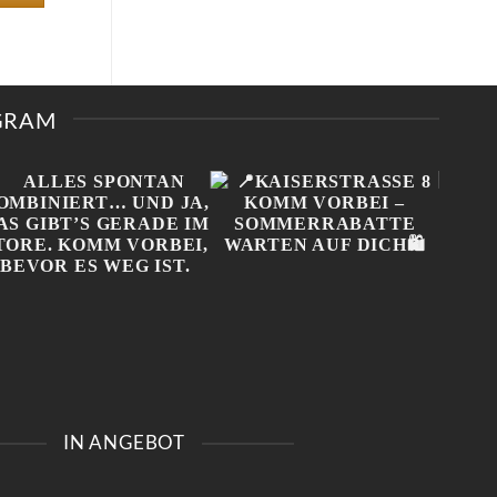
AGRAM
ALLES SPONTAN
📍KAISERSTRASSE 8 K
ONL
KOMBINIERT… UND JA,
OMM VORBEI – S
NIC
IN ANGEBOT
DAS GIBT’S GERADE IM
OMMERRABATTE W
MUSS
STORE. KOMM VORBEI,
ARTEN AUF DICH🛍️
BEV
BEVOR ES WEG IST.
#100