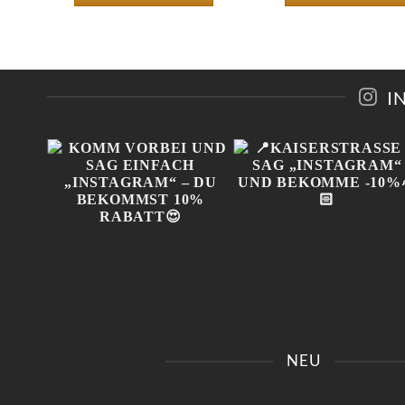
I
IN
KOMM VORBEI UND SAG
📍KAISERSTRASSE 8 SAG 
 😍
EINFACH „INSTAGRAM“ –
INSTAGRAM“ UND B
NEU
!
DU BEKOMMST 10%
EKOMME -10%🤌🏻
RABATT😍