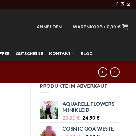
ANMELDEN
WARENKORB /
0,00
€
KONTAKT
OFFEE
GUTSCHEINE
BLOG
PRODUKTE IM ABVERKAUF
AQUARELL FLOWERS
MINIKLEID
URSPRÜNGLICHER
AKTUELLER
29,90
€
24,90
€
PREIS
PREIS
COSMIC GOA WESTE
WAR:
IST: