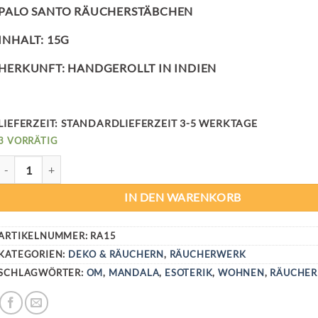
PALO SANTO RÄUCHERSTÄBCHEN
INHALT: 15G
HERKUNFT: HANDGEROLLT IN INDIEN
LIEFERZEIT:
STANDARDLIEFERZEIT 3-5 WERKTAGE
3 VORRÄTIG
DEEPIKA INCENSE PALO SANTO MENGE
IN DEN WARENKORB
ARTIKELNUMMER:
RA15
KATEGORIEN:
DEKO & RÄUCHERN
,
RÄUCHERWERK
SCHLAGWÖRTER:
OM
,
MANDALA
,
ESOTERIK
,
WOHNEN
,
RÄUCHE