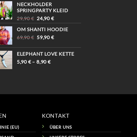
#
NECKHOLDER
#VIN
SPRINGPARTY KLEID
URSPRÜNGLICHER
AKTUELLER
29,90
€
24,90
€
PREIS
PREIS
OM SHANTI HOODIE
WAR:
IST:
URSPRÜNGLICHER
AKTUELLER
69,90
€
29,90 €
59,90
€
24,90 €.
PREIS
PREIS
WAR:
IST:
ELEPHANT LOVE KETTE
69,90 €
59,90 €.
5,90
€
–
8,90
€
EN
KONTAKT
NIE (EU)
ÜBER UNS