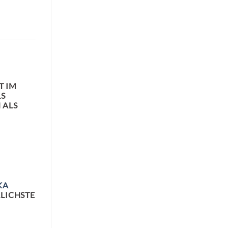
T IM
LS
 ALS
KA
LICHSTE