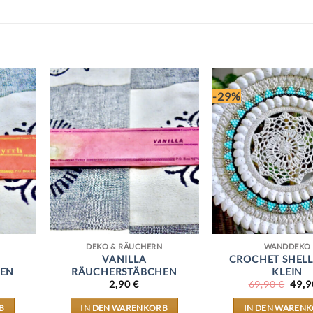
-29%
DEKO & RÄUCHERN
WANDDEKO
VANILLA
CROCHET SHEL
EN
RÄUCHERSTÄBCHEN
KLEIN
URS
2,90
€
69,90
€
49,
PREI
WAR
B
IN DEN WARENKORB
IN DEN WAREN
69,9