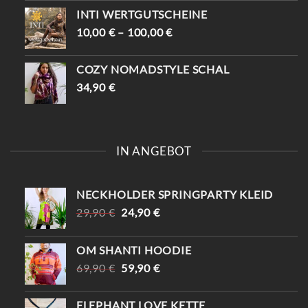
INTI WERTGUTSCHEINE
10,00
€
–
100,00
€
COZY NOMADSTYLE SCHAL
34,90
€
IN ANGEBOT
NECKHOLDER SPRINGPARTY KLEID
URSPRÜNGLICHER
AKTUELLER
29,90
€
24,90
€
PREIS
PREIS
WAR:
IST:
OM SHANTI HOODIE
29,90 €
24,90 €.
URSPRÜNGLICHER
AKTUELLER
69,90
€
59,90
€
PREIS
PREIS
WAR:
IST:
ELEPHANT LOVE KETTE