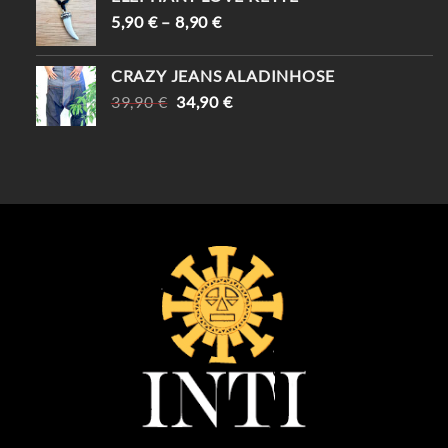
69,90 €
59,90 €.
5,90
€
–
8,90
€
CRAZY JEANS ALADINHOSE
URSPRÜNGLICHER
AKTUELLER
39,90
€
34,90
€
PREIS
PREIS
WAR:
IST:
39,90 €
34,90 €.