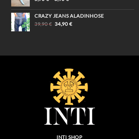
CRAZY JEANS ALADINHOSE
URSPRÜNGLICHER
AKTUELLER
39,90
€
34,90
€
PREIS
PREIS
WAR:
IST:
39,90 €
34,90 €.
INTI SHOP