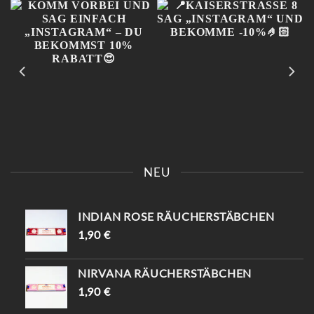
KOMM VORBEI UND SAG
📍KAISERSTRASSE 8 SAG „
EINFACH „INSTAGRAM“ –
INSTAGRAM“ UND B
NEU
DU BEKOMMST 10%
EKOMME -10%🤌🏻
RABATT😍
INDIAN ROSE RÄUCHERSTÄBCHEN
1,90
€
NIRVANA RÄUCHERSTÄBCHEN
1,90
€