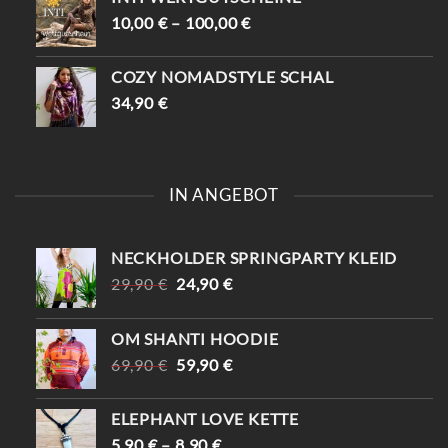
10,00
€
–
100,00
€
COZY NOMADSTYLE SCHAL
34,90
€
IN ANGEBOT
NECKHOLDER SPRINGPARTY KLEID
URSPRÜNGLICHER
AKTUELLER
29,90
€
24,90
€
PREIS
PREIS
WAR:
IST:
OM SHANTI HOODIE
29,90 €
24,90 €.
URSPRÜNGLICHER
AKTUELLER
69,90
€
59,90
€
PREIS
PREIS
WAR:
IST:
ELEPHANT LOVE KETTE
69,90 €
59,90 €.
5,90
€
–
8,90
€