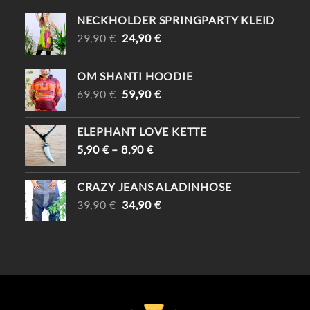
NECKHOLDER SPRINGPARTY KLEID
URSPRÜNGLICHER
AKTUELLER
29,90
€
24,90
€
PREIS
PREIS
WAR:
IST:
OM SHANTI HOODIE
29,90 €
24,90 €.
URSPRÜNGLICHER
AKTUELLER
69,90
€
59,90
€
PREIS
PREIS
WAR:
IST:
ELEPHANT LOVE KETTE
69,90 €
59,90 €.
5,90
€
–
8,90
€
CRAZY JEANS ALADINHOSE
URSPRÜNGLICHER
AKTUELLER
39,90
€
34,90
€
PREIS
PREIS
WAR:
IST:
39,90 €
34,90 €.