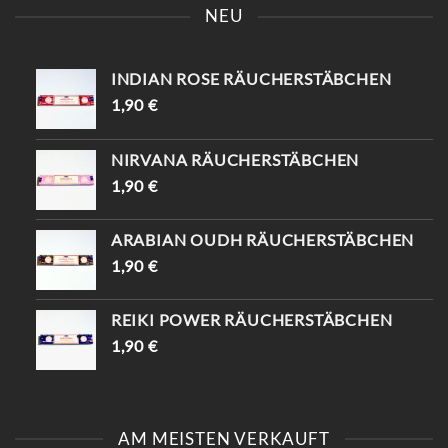
KAISERSTRASSE 8, 1070 W
EINZIGARTIGEN
NEU
IEN ] UND ENTDECKE D
TRAUMFÄNGER ✨ SAG,
EINE EINZIGARTIGEN P
DASS DU VON
IECES ✨ -10% WARTEN A
INSTAGRAM KOMMST
UF DICH (MIT „
UND BEKOMMST -10%😍
INDIAN ROSE RÄUCHERSTÄBCHEN
INSTAGRAM“) 😉
📍KAISERSTRASSE 8, 1070 W
#VINTAGESHOPVIENNA #
IEN #TRAUMFÄNGER #
1,90
€
VINTAGEWIEN #
VINTAGEVIENNA #
VINTAGESTOREVIENNA #
VINTAGESHOPS
INTISHOPVIENNA #
NIRVANA RÄUCHERSTÄBCHEN
ETHNOSTYLE
1,90
€
ARABIAN OUDH RÄUCHERSTÄBCHEN
1,90
€
REIKI POWER RÄUCHERSTÄBCHEN
1,90
€
AM MEISTEN VERKAUFT