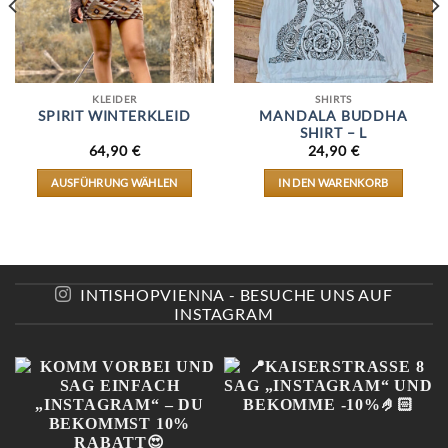
KLEIDER
SHIRTS
SPIRIT WINTERKLEID
MANDALA BUDDHA
SHIRT – L
64,90
€
24,90
€
AUSFÜHRUNG WÄHLEN
IN DEN WARENKORB
DIESES
PRODUKT
WEIST
MEHRERE
VARIANTEN
AUF.
INTISHOPVIENNA - BESUCHE UNS AUF
DIE
INSTAGRAM
OPTIONEN
KÖNNEN
AUF
DER
E
PRODUKTSEITE
GEWÄHLT
WERDEN