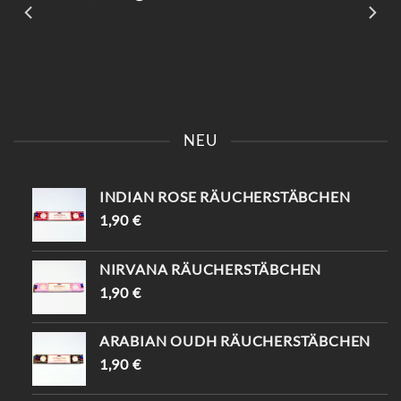
KOMM VORBEI UND SAG
📍KAISERSTRASSE 8 SAG „
EINFACH „INSTAGRAM“ –
INSTAGRAM“ UND B
NEU
DU BEKOMMST 10%
EKOMME -10%🤌🏻
RABATT😍
INDIAN ROSE RÄUCHERSTÄBCHEN
1,90
€
NIRVANA RÄUCHERSTÄBCHEN
1,90
€
ARABIAN OUDH RÄUCHERSTÄBCHEN
1,90
€