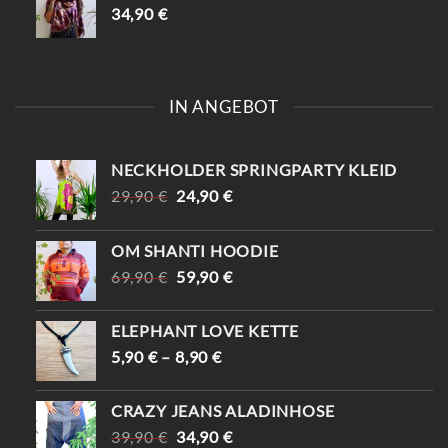
34,90
€
IN ANGEBOT
NECKHOLDER SPRINGPARTY KLEID
URSPRÜNGLICHER
AKTUELLER
29,90
€
24,90
€
PREIS
PREIS
WAR:
IST:
OM SHANTI HOODIE
29,90 €
24,90 €.
URSPRÜNGLICHER
AKTUELLER
69,90
€
59,90
€
PREIS
PREIS
WAR:
IST:
ELEPHANT LOVE KETTE
69,90 €
59,90 €.
5,90
€
–
8,90
€
CRAZY JEANS ALADINHOSE
URSPRÜNGLICHER
AKTUELLER
39,90
€
34,90
€