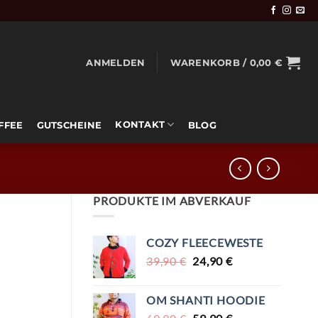
ANMELDEN
WARENKORB /
0,00
€
KONTAKT
OFFEE
GUTSCHEINE
BLOG
PRODUKTE IM ABVERKAUF
COZY FLEECEWESTE
URSPRÜNGLICHER
AKTUELLER
39,90
€
24,90
€
PREIS
PREIS
WAR:
IST:
OM SHANTI HOODIE
39,90 €
24,90 €.
URSPRÜNGLICHER
AKTUELLER