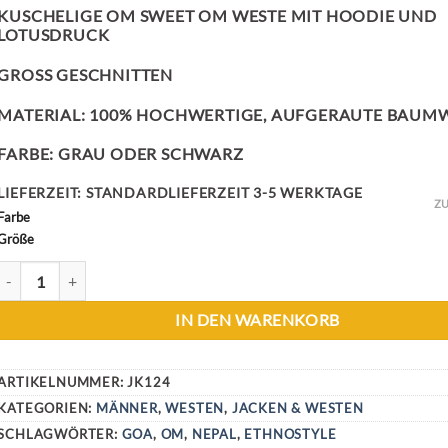
KUSCHELIGE OM SWEET OM WESTE MIT HOODIE UND
LOTUSDRUCK
GROSS GESCHNITTEN
MATERIAL: 100% HOCHWERTIGE, AUFGERAUTE BAUM
FARBE: GRAU ODER SCHWARZ
LIEFERZEIT:
STANDARDLIEFERZEIT 3-5 WERKTAGE
ZU
Farbe
Größe
OM SWEET OM WESTE MENGE
IN DEN WARENKORB
ARTIKELNUMMER:
JK124
KATEGORIEN:
MÄNNER
,
WESTEN
,
JACKEN & WESTEN
SCHLAGWÖRTER:
GOA
,
OM
,
NEPAL
,
ETHNOSTYLE