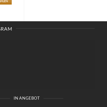
ÄHLEN
0 €
24,90 €.
ES
DUKT
T
RERE
IANTEN
AGRAM
IONEN
NEN
UKTSEITE
ÄHLT
DEN
IN ANGEBOT