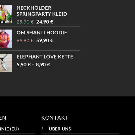
NECKHOLDER
SPRINGPARTY KLEID
URSPRÜNGLICHER
AKTUELLER
29,90
€
24,90
€
PREIS
PREIS
OM SHANTI HOODIE
WAR:
IST:
URSPRÜNGLICHER
AKTUELLER
69,90
€
29,90 €
59,90
€
24,90 €.
PREIS
PREIS
WAR:
IST:
ELEPHANT LOVE KETTE
69,90 €
59,90 €.
5,90
€
–
8,90
€
EN
KONTAKT
NIE (EU)
ÜBER UNS