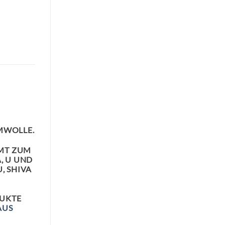
MWOLLE.
MMT ZUM
, U UND
, SHIVA
DUKTE
AUS