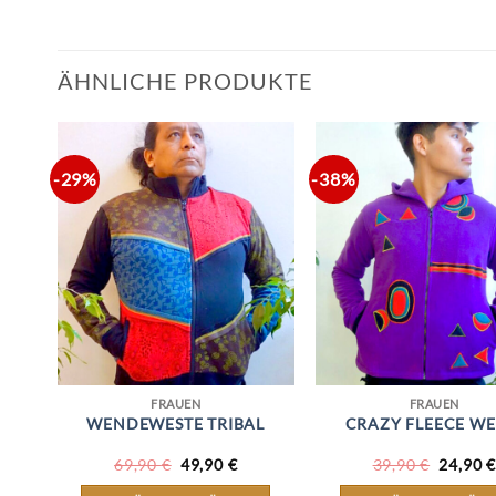
ÄHNLICHE PRODUKTE
-29%
-38%
FRAUEN
FRAUEN
ER
WENDEWESTE TRIBAL
CRAZY FLEECE WE
URSPRÜNGLICHER
AKTUELLER
URSPR
69,90
€
49,90
€
39,90
€
24,90
€
PREIS
PREIS
PREIS
WAR:
IST:
WAR: