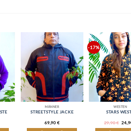
-17%
MÄNNER
WESTEN
STE
STREETSTYLE JACKE
STARS WES
ÜNGLICHER
AKTUELLER
URS
69,90
€
29,90
€
24,
PREIS
PREI
IST:
WAR