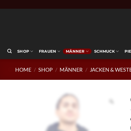
Zum
Inhalt
springen
SHOP
FRAUEN
MÄNNER
SCHMUCK
PI
HOME
/
SHOP
/
MÄNNER
/
JACKEN & WEST