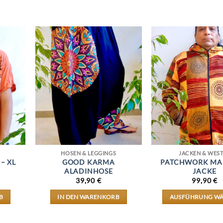
HOSEN & LEGGINGS
JACKEN & WES
 – XL
GOOD KARMA
PATCHWORK MA
ALADINHOSE
JACKE
39,90
€
99,90
€
B
IN DEN WARENKORB
AUSFÜHRUNG W
DIES
PRO