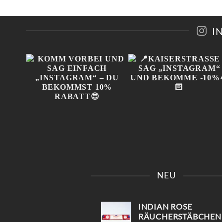
EN
I
N
EITE
IN
KOMM VORBEI UND SAG
📍KAISERSTRASSE 8 SAG 
 😍
EINFACH „INSTAGRAM“ –
INSTAGRAM“ UND B
NEU
!
DU BEKOMMST 10%
EKOMME -10%🤌🏻
RABATT😍
INDIAN ROSE
RÄUCHERSTÄBCHEN