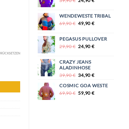
39,90
€
24,90
€
PREIS
PREIS
WAR:
IST:
WENDEWESTE TRIBAL
39,90 €
24,90 €.
URSPRÜNGLICHER
AKTUELLER
69,90
€
49,90
€
PREIS
PREIS
WAR:
IST:
PEGASUS PULLOVER
69,90 €
49,90 €.
URSPRÜNGLICHER
AKTUELLER
29,90
€
24,90
€
PREIS
PREIS
RÜCKSETZEN
WAR:
IST:
CRAZY JEANS
29,90 €
24,90 €.
ALADINHOSE
URSPRÜNGLICHER
AKTUELLER
39,90
€
34,90
€
PREIS
PREIS
COSMIC GOA WESTE
WAR:
IST:
URSPRÜNGLICHER
AKTUELLER
69,90
€
39,90 €
59,90
€
34,90 €.
PREIS
PREIS
WAR:
IST:
69,90 €
59,90 €.