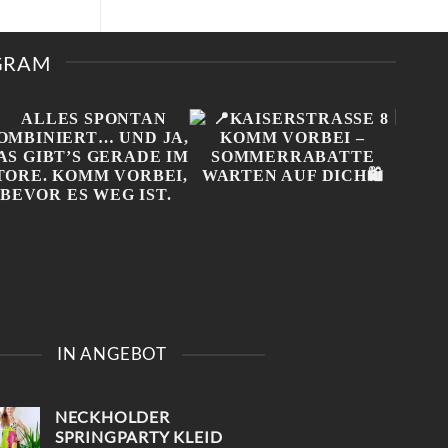
T
RERE
IANTEN
AGRAM
IONEN
NEN
UKTSEITE
ÄHLT
DEN
ALLES SPONTAN
📍KAISERSTRASSE 8 K
ONL
KOMBINIERT… UND JA,
OMM VORBEI – S
NIC
IN ANGEBOT
DAS GIBT’S GERADE IM
OMMERRABATTE W
MUSS
STORE. KOMM VORBEI,
ARTEN AUF DICH🛍️
BEV
BEVOR ES WEG IST.
#100
#
NECKHOLDER
#VIN
SPRINGPARTY KLEID