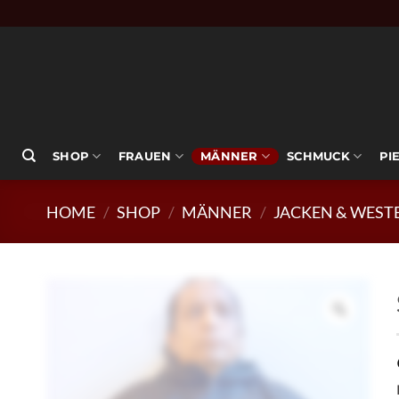
Zum
Inhalt
springen
SHOP
FRAUEN
MÄNNER
SCHMUCK
PI
HOME
/
SHOP
/
MÄNNER
/
JACKEN & WEST