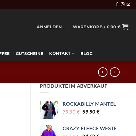
ANMELDEN
WARENKORB /
0,00
€
KONTAKT
OFFEE
GUTSCHEINE
BLOG
PRODUKTE IM ABVERKAUF
ROCKABILLY MANTEL
URSPRÜNGLICHER
AKTUELLER
79,90
€
59,90
€
PREIS
PREIS
WAR:
IST:
CRAZY FLEECE WESTE
79,90 €
59,90 €.
URSPRÜNGLICHER
AKTUELLER