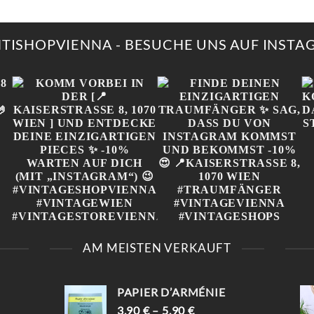
WEIS
MEH
VAR
AUF.
NTISHOPVIENNA - BESUCHE UNS AUF INST
DIE
OPT
KÖN
AUF
DER
PROD
GEW
WER
„
KOMM VORBEI IN DER
FINDE DEINEN
[📍KAISERSTRASSE 8, 1
EINZIGARTIGEN
AM MEISTEN VERKAUFT
070 WIEN ] UND E
TRAUMFÄNGER ✨ SAG,
NTDECKE DEINE E
DASS DU VON
INZIGARTIGEN PIECES ✨
INSTAGRAM KOMMST
-10% WARTEN AUF D
UND BEKOMMST -10%😍
PAPIER D’ARMÉNIE
ICH (MIT „INSTAGRAM“) 
📍KAISERSTRASSE 8, 1070 W

IEN #TRAUMFÄNGER #
3,90
€
–
5,90
€