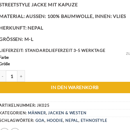
STREETSTYLE JACKE MIT KAPUZE
MATERIAL: AUSSEN: 100% BAUMWOLLE, INNEN: VLIES
HERKUNFT: NEPAL
GRÖSSEN: M-L
LIEFERZEIT:
STANDARDLIEFERZEIT 3-5 WERKTAGE
ZU
Farbe
Größe
STREETSTYLE JACKE MENGE
IN DEN WARENKORB
ARTIKELNUMMER:
JK025
KATEGORIEN:
MÄNNER
,
JACKEN & WESTEN
SCHLAGWÖRTER:
GOA
,
HOODIE
,
NEPAL
,
ETHNOSTYLE