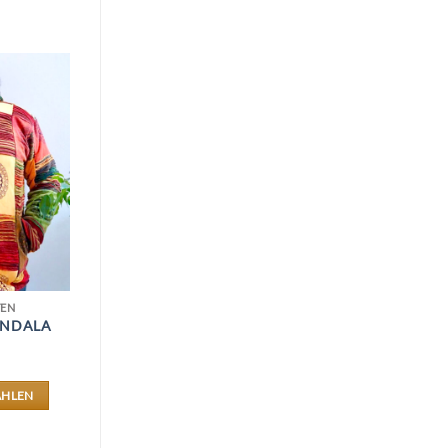
TEN
NDALA
ÄHLEN
ES
DUKT