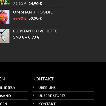
URSPRÜNGLICHER
AKTUELLER
29,90
€
24,90
€
PREIS
PREIS
OM SHANTI HOODIE
WAR:
IST:
URSPRÜNGLICHER
AKTUELLER
69,90
€
29,90 €
59,90
€
24,90 €.
PREIS
PREIS
WAR:
IST:
ELEPHANT LOVE KETTE
69,90 €
59,90 €.
5,90
€
–
8,90
€
EN
KONTAKT
NIE (EU)
ÜBER UNS
RSAND
UNSERE STORES
NGEN
KONTAKT