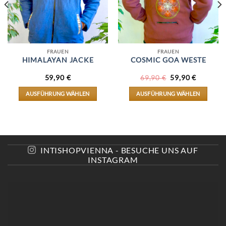
FRAUEN
FRAUEN
HIMALAYAN JACKE
COSMIC GOA WESTE
CHER
LLER
URSPRÜNGLIC
AKTUEL
59,90
€
69,90
€
59,90
€
PREIS
PREIS
WAR:
IST:
AUSFÜHRUNG WÄHLEN
AUSFÜHRUNG WÄHLEN
.
69,90 €
59,90 €.
DIESES
DIESES
PRODUKT
PRODUKT
WEIST
WEIST
MEHRERE
MEHRERE
VARIANTEN
VARIANTEN
AUF.
AUF.
INTISHOPVIENNA - BESUCHE UNS AUF
DIE
DIE
INSTAGRAM
OPTIONEN
OPTIONEN
KÖNNEN
KÖNNEN
AUF
AUF
DER
DER
E
PRODUKTSEITE
PRODUKTSEITE
GEWÄHLT
GEWÄHLT
WERDEN
WERDEN