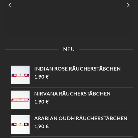
KOMM VORBEI IN DER [📍
FINDE DEINEN
KAISERSTRASSE 8, 1070 W
EINZIGARTIGEN
NEU
IEN ] UND ENTDECKE D
TRAUMFÄNGER ✨ SAG,
EINE EINZIGARTIGEN P
DASS DU VON
IECES ✨ -10% WARTEN A
INSTAGRAM KOMMST
UF DICH (MIT „
UND BEKOMMST -10%😍
INDIAN ROSE RÄUCHERSTÄBCHEN
INSTAGRAM“) 😉
📍KAISERSTRASSE 8, 1070 W
#VINTAGESHOPVIENNA #
IEN #TRAUMFÄNGER #
1,90
€
VINTAGEWIEN #
VINTAGEVIENNA #
VINTAGESTOREVIENNA #
VINTAGESHOPS
INTISHOPVIENNA #
NIRVANA RÄUCHERSTÄBCHEN
ETHNOSTYLE
1,90
€
ARABIAN OUDH RÄUCHERSTÄBCHEN
1,90
€