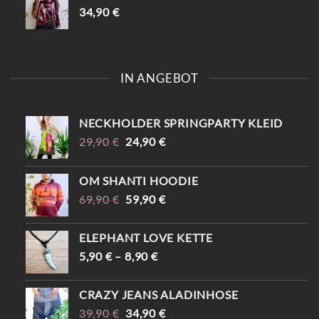
34,90
€
IN ANGEBOT
NECKHOLDER SPRINGPARTY KLEID
URSPRÜNGLICHER
AKTUELLER
29,90
€
24,90
€
PREIS
PREIS
WAR:
IST:
OM SHANTI HOODIE
29,90 €
24,90 €.
URSPRÜNGLICHER
AKTUELLER
69,90
€
59,90
€
PREIS
PREIS
WAR:
IST:
ELEPHANT LOVE KETTE
69,90 €
59,90 €.
5,90
€
–
8,90
€
CRAZY JEANS ALADINHOSE
URSPRÜNGLICHER
AKTUELLER
39,90
€
34,90
€