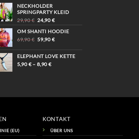
#
NECKHOLDER
#VIN
SPRINGPARTY KLEID
URSPRÜNGLICHER
AKTUELLER
29,90
€
24,90
€
PREIS
PREIS
OM SHANTI HOODIE
WAR:
IST:
URSPRÜNGLICHER
AKTUELLER
69,90
€
29,90 €
59,90
€
24,90 €.
PREIS
PREIS
WAR:
IST:
ELEPHANT LOVE KETTE
69,90 €
59,90 €.
5,90
€
–
8,90
€
EN
KONTAKT
NIE (EU)
ÜBER UNS