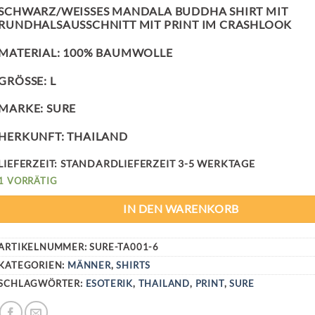
SCHWARZ/WEISSES MANDALA BUDDHA SHIRT MIT R
UNDHALSAUSSCHNITT MIT PRINT IM CRASHLOOK
MATERIAL: 100% BAUMWOLLE
GRÖSSE: L
MARKE: SURE
HERKUNFT: THAILAND
LIEFERZEIT:
STANDARDLIEFERZEIT 3-5 WERKTAGE
1 VORRÄTIG
IN DEN WARENKORB
ARTIKELNUMMER:
SURE-TA001-6
KATEGORIEN:
MÄNNER
,
SHIRTS
SCHLAGWÖRTER:
ESOTERIK
,
THAILAND
,
PRINT
,
SURE