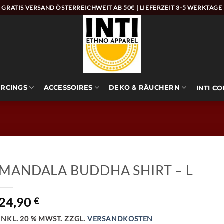
GRATIS VERSAND ÖSTERREICHWEIT AB 50€ | LIEFERZEIT 3-5 WERKTAGE
ERCINGS
ACCESSOIRES
DEKO & RÄUCHERN
INTI C
MANDALA BUDDHA SHIRT – L
24,90
€
INKL. 20 % MWST.
ZZGL.
VERSANDKOSTEN