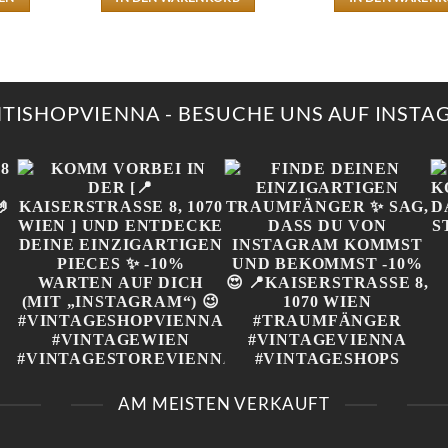
KT
RE
NTEN
NTISHOPVIENNA - BESUCHE UNS AUF INST
NEN
N
TSEITE
LT
N
„
KOMM VORBEI IN DER
FINDE DEINEN
[📍KAISERSTRASSE 8, 1
EINZIGARTIGEN
AM MEISTEN VERKAUFT
070 WIEN ] UND E
TRAUMFÄNGER ✨ SAG,
NTDECKE DEINE E
DASS DU VON
INZIGARTIGEN PIECES ✨
INSTAGRAM KOMMST