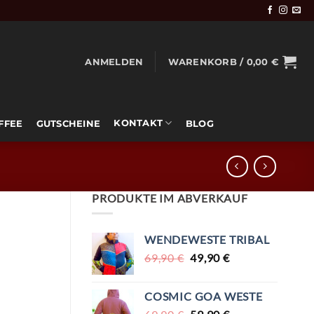
ANMELDEN
WARENKORB /
0,00
€
KONTAKT
OFFEE
GUTSCHEINE
BLOG
PRODUKTE IM ABVERKAUF
WENDEWESTE TRIBAL
URSPRÜNGLICHER
AKTUELLER
69,90
€
49,90
€
PREIS
PREIS
WAR:
IST:
COSMIC GOA WESTE
69,90 €
49,90 €.
URSPRÜNGLICHER
AKTUELLER