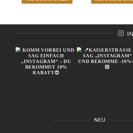
39,90 €
24,90 €.
DIESES
DIESES
PRODUKT
PRODU
WEIST
WEIST
MEHRERE
MEHRE
EN
VARIANTEN
VARIA
AUF.
AUF.
I
DIE
DIE
N
OPTIONEN
OPTIO
KÖNNEN
KÖNNE
AUF
AUF
DER
DER
EITE
PRODUKTSEITE
PRODUK
GEWÄHLT
GEWÄH
WERDEN
WERDE
IN
KOMM VORBEI UND SAG
📍KAISERSTRASSE 8 SAG 
 😍
EINFACH „INSTAGRAM“ –
INSTAGRAM“ UND B
NEU
!
DU BEKOMMST 10%
EKOMME -10%🤌🏻
RABATT😍