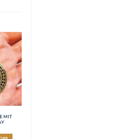
E MIT
AY
KORB