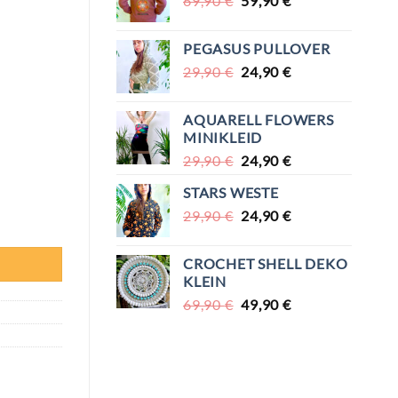
69,90
€
59,90
€
PREIS
PREIS
WAR:
IST:
PEGASUS PULLOVER
69,90 €
59,90 €.
URSPRÜNGLICHER
AKTUELLER
29,90
€
24,90
€
PREIS
PREIS
WAR:
IST:
AQUARELL FLOWERS
29,90 €
24,90 €.
MINIKLEID
URSPRÜNGLICHER
AKTUELLER
29,90
€
24,90
€
PREIS
PREIS
STARS WESTE
WAR:
IST:
URSPRÜNGLICHER
AKTUELLER
29,90
€
29,90 €
24,90
€
24,90 €.
PREIS
PREIS
WAR:
IST:
CROCHET SHELL DEKO
29,90 €
24,90 €.
KLEIN
URSPRÜNGLICHER
AKTUELLER
69,90
€
49,90
€
PREIS
PREIS
WAR:
IST:
69,90 €
49,90 €.