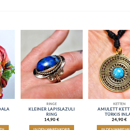
RINGE
KETTEN
DALA
KLEINER LAPISLAZULI
AMULETT KETT
RING
TÜRKIS INL
14,90
€
24,90
€
EN
IN DEN WARENKORB
IN DEN WAREN