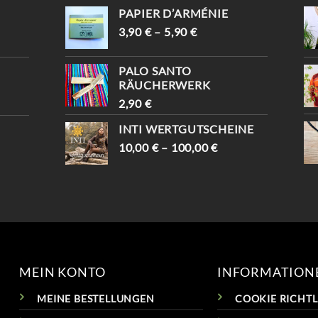
-10% WARTEN AUF D
UND BEKOMMST -10%😍
PAPIER D’ARMÉNIE
ICH (MIT „INSTAGRAM“) 
📍KAISERSTRASSE 8, 1070 W

IEN #TRAUMFÄNGER #
3,90
€
–
5,90
€
#VINTAGESHOPVIENNA #
VINTAGEVIENNA #
VINTAGEWIEN #
VINTAGESHOPS
VINTAGESTOREVIENNA #
PALO SANTO
INTISHOPVIENNA #
RÄUCHERWERK
ETHNOSTYLE
2,90
€
INTI WERTGUTSCHEINE
10,00
€
–
100,00
€
MEIN KONTO
INFORMATION
MEINE BESTELLUNGEN
COOKIE RICHTLI