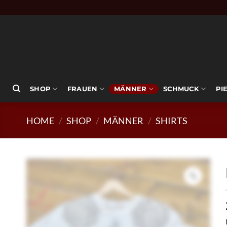
Zum
Inhalt
springen
SHOP
FRAUEN
MÄNNER
SCHMUCK
PI
HOME
/
SHOP
/
MÄNNER
/
SHIRTS