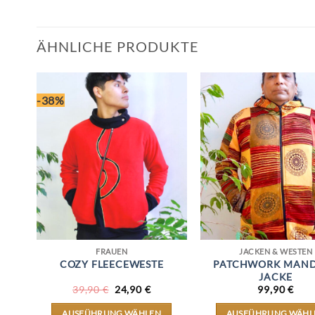
ÄHNLICHE PRODUKTE
-38%
FRAUEN
JACKEN & WESTEN
COZY FLEECEWESTE
PATCHWORK MAN
JACKE
URSPRÜNGLICHER
AKTUELLER
39,90
€
24,90
€
99,90
€
PREIS
PREIS
WAR:
IST:
AUSFÜHRUNG WÄHLEN
AUSFÜHRUNG WÄHL