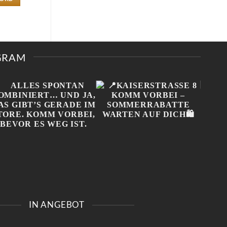
AGRAM
ALLES SPONTAN
📍KAISERSTRASSE 8 K
ONL
KOMBINIERT… UND JA,
OMM VORBEI – S
NIC
IN ANGEBOT
DAS GIBT’S GERADE IM
OMMERRABATTE W
MUSS
STORE. KOMM VORBEI,
ARTEN AUF DICH🛍️
BEV
BEVOR ES WEG IST.
#100