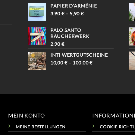
-10% WARTEN AUF D
UND BEKOMMST -10%😍
PAPIER D’ARMÉNIE
ICH (MIT „INSTAGRAM“) 
📍KAISERSTRASSE 8, 1070 W

IEN #TRAUMFÄNGER #
3,90
€
–
5,90
€
#VINTAGESHOPVIENNA #
VINTAGEVIENNA #
VINTAGEWIEN #
VINTAGESHOPS
VINTAGESTOREVIENNA #
PALO SANTO
INTISHOPVIENNA #
RÄUCHERWERK
ETHNOSTYLE
2,90
€
INTI WERTGUTSCHEINE
10,00
€
–
100,00
€
MEIN KONTO
INFORMATION
MEINE BESTELLUNGEN
COOKIE RICHTLI