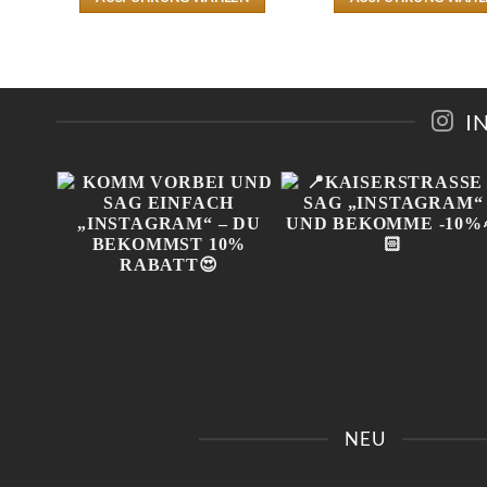
DIESES
DIESES
PRODUKT
PRODU
WEIST
WEIST
MEHRERE
MEHRE
VARIANTEN
VARIA
AUF.
AUF.
I
DIE
DIE
OPTIONEN
OPTIO
KÖNNEN
KÖNNE
AUF
AUF
DER
DER
PRODUKTSEITE
PRODUK
GEWÄHLT
GEWÄH
WERDEN
WERDE
IN
KOMM VORBEI UND SAG
📍KAISERSTRASSE 8 SAG 
 😍
EINFACH „INSTAGRAM“ –
INSTAGRAM“ UND B
NEU
!
DU BEKOMMST 10%
EKOMME -10%🤌🏻
RABATT😍