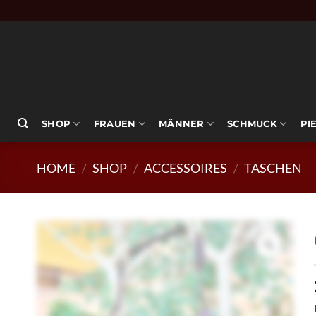
Zum
Inhalt
springen
SHOP
FRAUEN
MÄNNER
SCHMUCK
PI
HOME
/
SHOP
/
ACCESSOIRES
/
TASCHEN