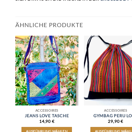
ÄHNLICHE PRODUKTE
ACCESSOIRES
ACCESSOIRES
CK
JEANS LOVE TASCHE
GYMBAG PERU L
14,90
€
29,90
€
AUSFÜHRUNG WÄHLEN
AUSFÜHRUNG WÄHL