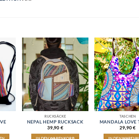
RUCKSÄCKE
TASCHEN
OVE
NEPAL HEMP RUCKSACK
MANDALA LOVE 
39,90
€
29,90
€
EN
IN DEN WARENKORB
IN DEN WAREN