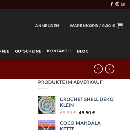
ANMELDEN
WARENKORB /
0,00
€
KONTAKT
OFFEE
GUTSCHEINE
BLOG
PRODUKTE IM ABVERKAUF
CROCHET SHELL DEKO
KLEIN
URSPRÜNGLICHER
AKTUELLER
69,90
€
49,90
€
PREIS
PREIS
COCO MANDALA
WAR:
IST:
KETTE