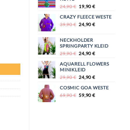
69,90 €
49,90 €.
URSPRÜNGLICHER
AKTUELLER
24,90
€
19,90
€
PREIS
PREIS
CRAZY FLEECE WESTE
WAR:
IST:
URSPRÜNGLICHER
AKTUELLER
39,90
€
24,90 €
24,90
€
19,90 €.
PREIS
PREIS
WAR:
IST:
NECKHOLDER
39,90 €
24,90 €.
SPRINGPARTY KLEID
URSPRÜNGLICHER
AKTUELLER
29,90
€
24,90
€
PREIS
PREIS
AQUARELL FLOWERS
WAR:
IST:
MINIKLEID
29,90 €
24,90 €.
URSPRÜNGLICHER
AKTUELLER
29,90
€
24,90
€
PREIS
PREIS
COSMIC GOA WESTE
WAR:
IST:
URSPRÜNGLICHER
AKTUELLER
69,90
€
29,90 €
59,90
€
24,90 €.
PREIS
PREIS
WAR:
IST:
69,90 €
59,90 €.