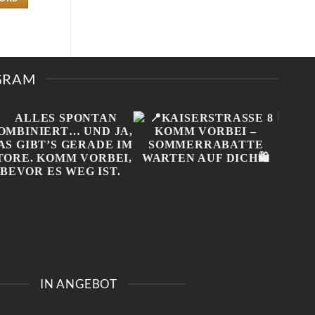
AGRAM
ALLES SPONTAN
📍KAISERSTRASSE 8 K
ONL
KOMBINIERT… UND JA,
OMM VORBEI – S
NIC
IN ANGEBOT
DAS GIBT’S GERADE IM
OMMERRABATTE W
MUSS
STORE. KOMM VORBEI,
ARTEN AUF DICH🛍️
BEV
BEVOR ES WEG IST.
#100