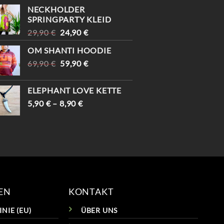
#
NECKHOLDER
#VIN
SPRINGPARTY KLEID
URSPRÜNGLICHER
AKTUELLER
29,90
€
24,90
€
PREIS
PREIS
OM SHANTI HOODIE
WAR:
IST:
URSPRÜNGLICHER
AKTUELLER
69,90
€
29,90 €
59,90
€
24,90 €.
PREIS
PREIS
WAR:
IST:
ELEPHANT LOVE KETTE
69,90 €
59,90 €.
5,90
€
–
8,90
€
EN
KONTAKT
NIE (EU)
ÜBER UNS