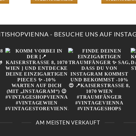
KT
RE
NTEN
NTISHOPVIENNA - BESUCHE UNS AUF INST
NEN
N
TSEITE
LT
N
„
KOMM VORBEI IN DER
FINDE DEINEN
[📍KAISERSTRASSE 8, 1
EINZIGARTIGEN
AM MEISTEN VERKAUFT
070 WIEN ] UND E
TRAUMFÄNGER ✨ SAG,
NTDECKE DEINE E
DASS DU VON
INZIGARTIGEN PIECES ✨
INSTAGRAM KOMMST