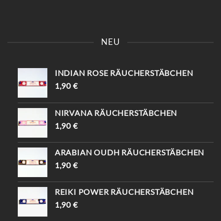
KOMM VORBEI UND SAG
📍KAISERSTRASSE 8 SAG „
EINFACH „INSTAGRAM“ –
INSTAGRAM“ UND B
NEU
DU BEKOMMST 10%
EKOMME -10%🤌🏻
RABATT😍
INDIAN ROSE RÄUCHERSTÄBCHEN
1,90
€
NIRVANA RÄUCHERSTÄBCHEN
1,90
€
ARABIAN OUDH RÄUCHERSTÄBCHEN
1,90
€
REIKI POWER RÄUCHERSTÄBCHEN
1,90
€