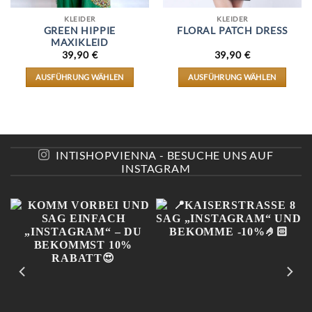
KLEIDER
KLEIDER
GREEN HIPPIE
FLORAL PATCH DRESS
MAXIKLEID
39,90
€
39,90
€
AUSFÜHRUNG WÄHLEN
AUSFÜHRUNG WÄHLEN
DIESES
DIESES
PRODUKT
PRODUKT
WEIST
WEIST
MEHRERE
MEHRERE
VARIANTEN
VARIANTEN
AUF.
AUF.
INTISHOPVIENNA - BESUCHE UNS AUF
DIE
DIE
INSTAGRAM
OPTIONEN
OPTIONEN
KÖNNEN
KÖNNEN
AUF
AUF
DER
DER
E
PRODUKTSEITE
PRODUKTSEITE
GEWÄHLT
GEWÄHLT
WERDEN
WERDEN