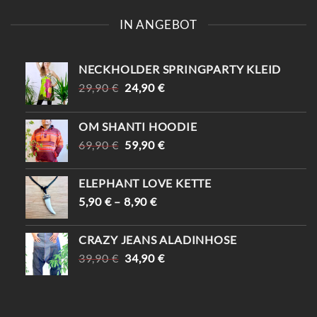
IN ANGEBOT
NECKHOLDER SPRINGPARTY KLEID
URSPRÜNGLICHER
AKTUELLER
29,90
€
24,90
€
PREIS
PREIS
WAR:
IST:
OM SHANTI HOODIE
29,90 €
24,90 €.
URSPRÜNGLICHER
AKTUELLER
69,90
€
59,90
€
PREIS
PREIS
WAR:
IST:
ELEPHANT LOVE KETTE
69,90 €
59,90 €.
5,90
€
–
8,90
€
CRAZY JEANS ALADINHOSE
URSPRÜNGLICHER
AKTUELLER
39,90
€
34,90
€
PREIS
PREIS
WAR:
IST:
39,90 €
34,90 €.