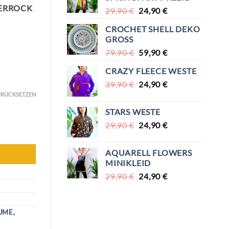
ERROCK
URSPRÜNGLICHER
AKTUELLER
29,90
€
24,90
€
PREIS
PREIS
CROCHET SHELL DEKO
WAR:
IST:
GROSS
29,90 €
24,90 €.
URSPRÜNGLICHER
AKTUELLER
79,90
€
59,90
€
PREIS
PREIS
CRAZY FLEECE WESTE
WAR:
IST:
URSPRÜNGLICHER
AKTUELLER
39,90
€
79,90 €
24,90
€
59,90 €.
PREIS
PREIS
RÜCKSETZEN
WAR:
IST:
STARS WESTE
39,90 €
24,90 €.
URSPRÜNGLICHER
AKTUELLER
29,90
€
24,90
€
PREIS
PREIS
WAR:
IST:
AQUARELL FLOWERS
29,90 €
24,90 €.
MINIKLEID
URSPRÜNGLICHER
AKTUELLER
29,90
€
24,90
€
PREIS
PREIS
WAR:
IST:
29,90 €
24,90 €.
UME
,