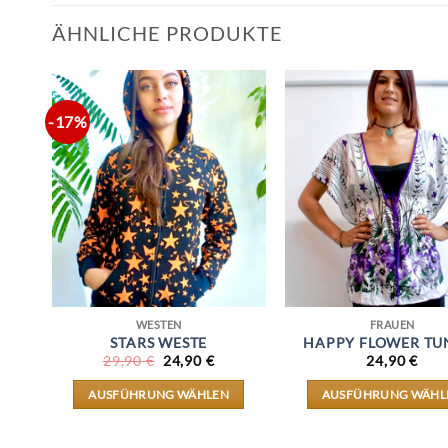
ÄHNLICHE PRODUKTE
-17%
WESTEN
FRAUEN
STARS WESTE
HAPPY FLOWER TU
URSPRÜNGLICHER
AKTUELLER
29,90
€
24,90
€
24,90
€
PREIS
PREIS
WAR:
IST:
AUSFÜHRUNG WÄHLEN
AUSFÜHRUNG WÄHL
29,90 €
24,90 €.
DIESES
DIESES
PRODUKT
PRODU