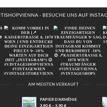
WEIST
WEIS
RE
MEHRERE
MEH
NTEN
VARIANTEN
VAR
AUF.
AUF.
NTISHOPVIENNA - BESUCHE UNS AUF INST
DIE
DIE
NEN
OPTIONEN
OPT
N
KÖNNEN
KÖN
AUF
AUF
DER
DER
TSEITE
PRODUKTSEITE
PROD
LT
GEWÄHLT
GEW
N
WERDEN
WER
„
KOMM VORBEI IN DER
FINDE DEINEN
[📍KAISERSTRASSE 8, 1
EINZIGARTIGEN
AM MEISTEN VERKAUFT
070 WIEN ] UND E
TRAUMFÄNGER ✨ SAG,
NTDECKE DEINE E
DASS DU VON
INZIGARTIGEN PIECES ✨
INSTAGRAM KOMMST
-10% WARTEN AUF D
UND BEKOMMST -10%😍
PAPIER D’ARMÉNIE
ICH (MIT „INSTAGRAM“) 
📍KAISERSTRASSE 8, 1070 W

IEN #TRAUMFÄNGER #
3,90
€
–
5,90
€