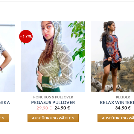
-17%
PONCHOS & PULLOVER
KLEIDER
NIKA
PEGASUS PULLOVER
RELAX WINTER
URSPRÜNGLICHER
AKTUELLER
29,90
€
24,90
€
34,90
€
PREIS
PREIS
WAR:
IST:
EN
AUSFÜHRUNG WÄHLEN
AUSFÜHRUNG W
29,90 €
24,90 €.
DIESES
DIES
KT
PRODUKT
PRO