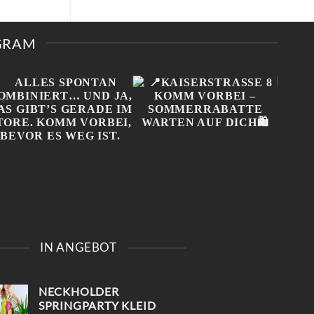
T
RERE
IANTEN
AGRAM
IONEN
NEN
UKTSEITE
ÄHLT
DEN
ALLES SPONTAN
📍KAISERSTRASSE 8 K
ONL
KOMBINIERT… UND JA,
OMM VORBEI – S
NIC
IN ANGEBOT
DAS GIBT’S GERADE IM
OMMERRABATTE W
MUSS
STORE. KOMM VORBEI,
ARTEN AUF DICH🛍️
BEV
BEVOR ES WEG IST.
#100
#
NECKHOLDER
#VIN
SPRINGPARTY KLEID