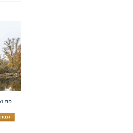
KLEID
ÄHLEN
ES
DUKT