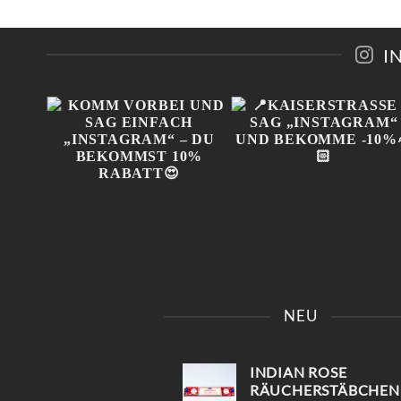
WEIST
WEIST
MEHRERE
MEHRE
EN
VARIANTEN
VARIA
AUF.
AUF.
I
DIE
DIE
N
OPTIONEN
OPTIO
KÖNNEN
KÖNNE
AUF
AUF
DER
DER
EITE
PRODUKTSEITE
PRODUK
GEWÄHLT
GEWÄH
WERDEN
WERDE
IN
KOMM VORBEI UND SAG
📍KAISERSTRASSE 8 SAG 
 😍
EINFACH „INSTAGRAM“ –
INSTAGRAM“ UND B
NEU
!
DU BEKOMMST 10%
EKOMME -10%🤌🏻
RABATT😍
INDIAN ROSE
RÄUCHERSTÄBCHEN