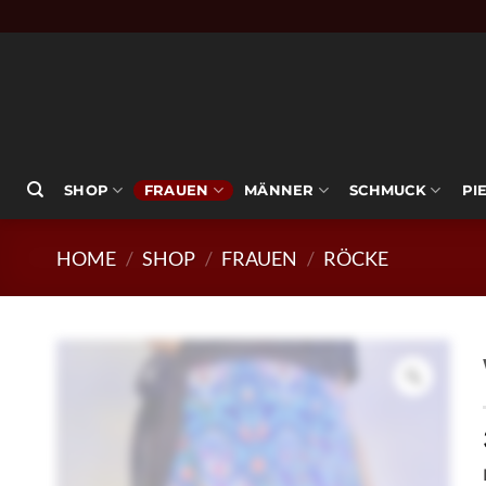
Zum
Inhalt
springen
SHOP
FRAUEN
MÄNNER
SCHMUCK
PI
HOME
/
SHOP
/
FRAUEN
/
RÖCKE