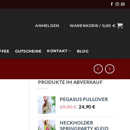
ANMELDEN
WARENKORB /
0,00
€
KONTAKT
OFFEE
GUTSCHEINE
BLOG
PRODUKTE IM ABVERKAUF
PEGASUS PULLOVER
URSPRÜNGLICHER
AKTUELLER
29,90
€
24,90
€
PREIS
PREIS
WAR:
IST:
NECKHOLDER
29,90 €
24,90 €.
SPRINGPARTY KLEID