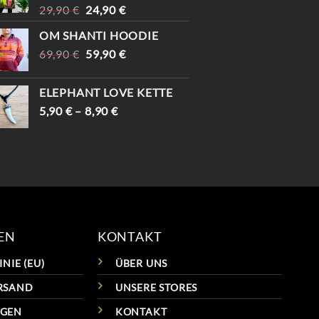
URSPRÜNGLICHER
AKTUELLER
29,90
€
24,90
€
PREIS
PREIS
OM SHANTI HOODIE
WAR:
IST:
URSPRÜNGLICHER
AKTUELLER
69,90
€
29,90 €
59,90
€
24,90 €.
PREIS
PREIS
WAR:
IST:
ELEPHANT LOVE KETTE
69,90 €
59,90 €.
5,90
€
–
8,90
€
EN
KONTAKT
NIE (EU)
ÜBER UNS
RSAND
UNSERE STORES
NGEN
KONTAKT