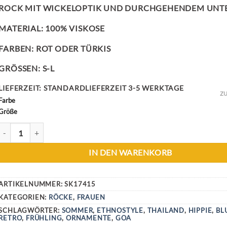
ROCK MIT WICKELOPTIK UND DURCHGEHENDEM UNT
MATERIAL: 100% VISKOSE
FARBEN: ROT ODER TÜRKIS
GRÖSSEN: S-L
LIEFERZEIT:
STANDARDLIEFERZEIT 3-5 WERKTAGE
ZU
Farbe
Größe
WRAP FLOWER ROCK MENGE
IN DEN WARENKORB
ARTIKELNUMMER:
SK17415
KATEGORIEN:
RÖCKE
,
FRAUEN
SCHLAGWÖRTER:
SOMMER
,
ETHNOSTYLE
,
THAILAND
,
HIPPIE
,
BL
RETRO
,
FRÜHLING
,
ORNAMENTE
,
GOA