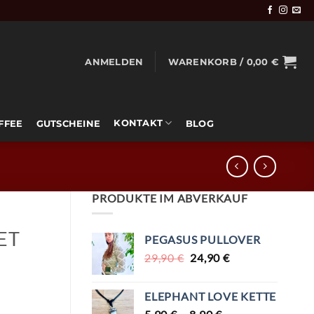
ANMELDEN
WARENKORB /
0,00
€
KONTAKT
OFFEE
GUTSCHEINE
BLOG
PRODUKTE IM ABVERKAUF
ET
PEGASUS PULLOVER
URSPRÜNGLICHER
AKTUELLER
29,90
€
24,90
€
PREIS
PREIS
WAR:
IST:
ELEPHANT LOVE KETTE
29,90 €
24,90 €.