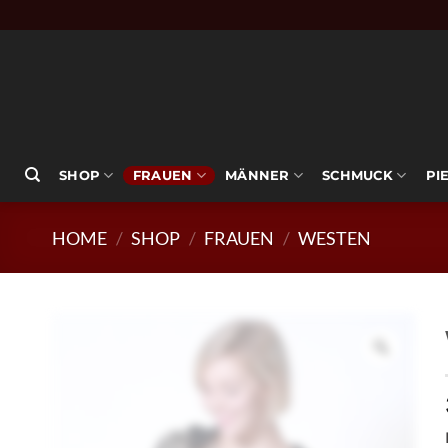
Zum
Inhalt
springen
SHOP
FRAUEN
MÄNNER
SCHMUCK
PI
HOME
/
SHOP
/
FRAUEN
/
WESTEN