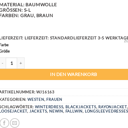
MATERIAL: BAUMWOLLE
GRÖSSEN: S-L
FARBEN: GRAU, BRAUN
LIEFERZEIT:
LIEFERZEIT: STANDARDLIEFERZEIT 3-5 WERKTAG
ZU
Farbe
Größe
WOMEN'S FLORAL PRINTED JACKET MENGE
IN DEN WARENKORB
ARTIKELNUMMER:
WJ16163
KATEGORIEN:
WESTEN
,
FRAUEN
SCHLAGWÖRTER:
WINTERDRESS
,
BLACKJACKETS
,
RAYONJACKET
,
LOOSEJACKET
,
JACKETS
,
NEWIN
,
FALLWIN
,
LONGSLEEVEDRESSE