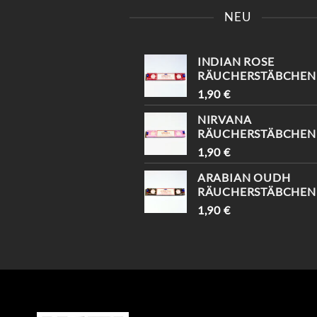
 😍
EINFACH „INSTAGRAM“ –
INSTAGRAM“ UND B
NEU
!
DU BEKOMMST 10%
EKOMME -10%🤌🏻
RABATT😍
INDIAN ROSE
RÄUCHERSTÄBCHEN
1,90
€
NIRVANA
RÄUCHERSTÄBCHEN
1,90
€
ARABIAN OUDH
RÄUCHERSTÄBCHEN
1,90
€