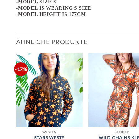
-MODEL SIZE S
-MODEL IS WEARING S SIZE
-MODEL HEIGHT IS 177CM
ÄHNLICHE PRODUKTE
-17%
WESTEN
KLEIDER
E
STARS WESTE
WILD CHAINS KL