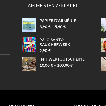
[📍KAISERSTRASSE 8, 1
EINZIGARTIGEN
AM MEISTEN VERKAUFT
070 WIEN ] UND E
TRAUMFÄNGER ✨ SAG,
NTDECKE DEINE E
DASS DU VON
INZIGARTIGEN PIECES ✨
INSTAGRAM KOMMST
-10% WARTEN AUF D
UND BEKOMMST -10%😍
PAPIER D’ARMÉNIE
ICH (MIT „INSTAGRAM“) 
📍KAISERSTRASSE 8, 1070 W

IEN #TRAUMFÄNGER #
3,90
€
–
5,90
€
#VINTAGESHOPVIENNA #
VINTAGEVIENNA #
VINTAGEWIEN #
VINTAGESHOPS
VINTAGESTOREVIENNA #
PALO SANTO
INTISHOPVIENNA #
RÄUCHERWERK
ETHNOSTYLE
2,90
€
INTI WERTGUTSCHEINE
10,00
€
–
100,00
€