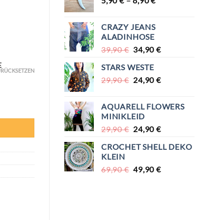
5,90
€
–
8,90
€
CRAZY JEANS
ALADINHOSE
URSPRÜNGLICHER
AKTUELLER
39,90
€
34,90
€
PREIS
PREIS
E
STARS WESTE
WAR:
IST:
RÜCKSETZEN
URSPRÜNGLICHER
AKTUELLER
29,90
€
39,90 €
24,90
€
34,90 €.
PREIS
PREIS
WAR:
IST:
AQUARELL FLOWERS
29,90 €
24,90 €.
MINIKLEID
URSPRÜNGLICHER
AKTUELLER
29,90
€
24,90
€
PREIS
PREIS
CROCHET SHELL DEKO
WAR:
IST:
KLEIN
29,90 €
24,90 €.
URSPRÜNGLICHER
AKTUELLER
69,90
€
49,90
€
PREIS
PREIS
WAR:
IST:
S
69,90 €
49,90 €.