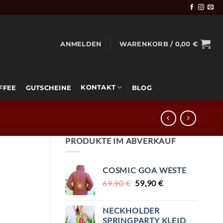
ANMELDEN
WARENKORB /
0,00
€
KONTAKT
OFFEE
GUTSCHEINE
BLOG
PRODUKTE IM ABVERKAUF
COSMIC GOA WESTE
URSPRÜNGLICHER
AKTUELLER
69,90
€
59,90
€
PREIS
PREIS
WAR:
IST:
NECKHOLDER
69,90 €
59,90 €.
SPRINGPARTY KLEID