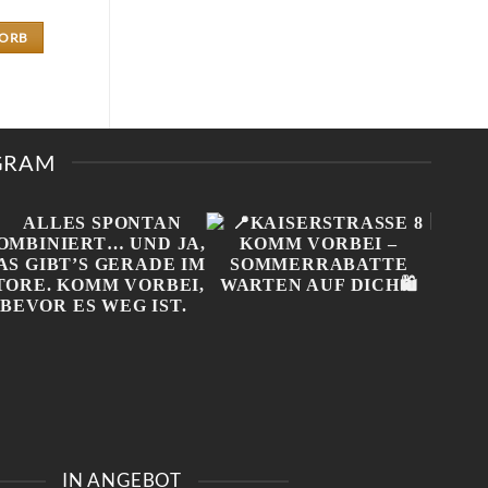
KORB
AGRAM
ALLES SPONTAN
📍KAISERSTRASSE 8 K
ONL
KOMBINIERT… UND JA,
OMM VORBEI – S
NIC
IN ANGEBOT
DAS GIBT’S GERADE IM
OMMERRABATTE W
MUSS