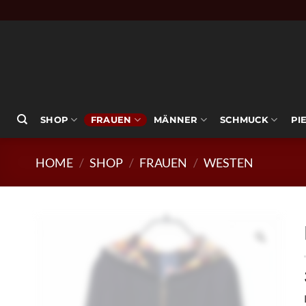
Zum
Inhalt
springen
SHOP
FRAUEN
MÄNNER
SCHMUCK
PI
HOME
/
SHOP
/
FRAUEN
/
WESTEN