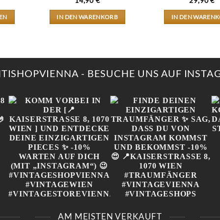
14,90
€
29,90
€
EN
IN DEN WARENKORB
IN DEN WAREN
KT
RE
NTEN
NTISHOPVIENNA - BESUCHE UNS AUF INST
NEN
N
TSEITE
LT
N
„
KOMM VORBEI IN DER
FINDE DEINEN
[📍KAISERSTRASSE 8, 1
EINZIGARTIGEN
AM MEISTEN VERKAUFT
070 WIEN ] UND E
TRAUMFÄNGER ✨ SAG,