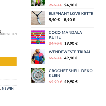
URSPRÜNGLICHER
AKTUELLER
29,90
€
24,90
€
PREIS
PREIS
ELEPHANT LOVE KETTE
WAR:
IST:
5,90
€
–
8,90
29,90 €
€
24,90 €.
E
COCO MANDALA
RÜCKSETZEN
KETTE
URSPRÜNGLICHER
AKTUELLER
24,90
€
19,90
€
PREIS
PREIS
WENDEWESTE TRIBAL
WAR:
IST:
URSPRÜNGLICHER
AKTUELLER
69,90
€
24,90 €
49,90
€
19,90 €.
PREIS
PREIS
WAR:
IST:
CROCHET SHELL DEKO
69,90 €
49,90 €.
KLEIN
URSPRÜNGLICHER
AKTUELLER
69,90
€
49,90
€
PREIS
PREIS
N
,
NEWIN
,
WAR:
IST:
69,90 €
49,90 €.