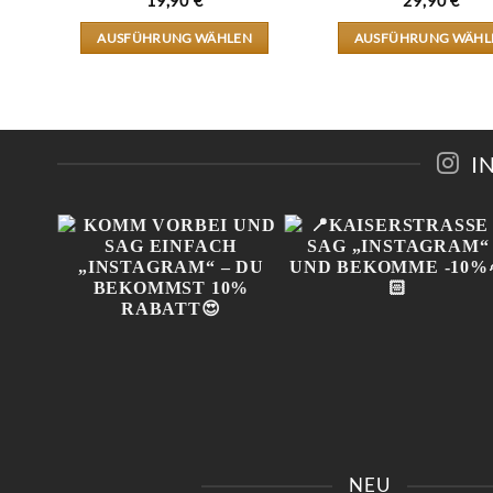
19,90
€
29,90
€
AUSFÜHRUNG WÄHLEN
AUSFÜHRUNG WÄHL
DIESES
DIESES
PRODUKT
PRODU
WEIST
WEIST
MEHRERE
MEHRE
EN
VARIANTEN
VARIA
AUF.
AUF.
I
DIE
DIE
N
OPTIONEN
OPTIO
KÖNNEN
KÖNNE
AUF
AUF
DER
DER
EITE
PRODUKTSEITE
PRODUK
GEWÄHLT
GEWÄH
WERDEN
WERDE
IN
KOMM VORBEI UND SAG
📍KAISERSTRASSE 8 SAG 
 😍
EINFACH „INSTAGRAM“ –
INSTAGRAM“ UND B
NEU
!
DU BEKOMMST 10%
EKOMME -10%🤌🏻