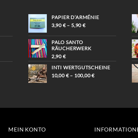
NTDECKE DEINE E
DASS DU VON
INZIGARTIGEN PIECES ✨
INSTAGRAM KOMMST
-10% WARTEN AUF D
UND BEKOMMST -10%😍
PAPIER D’ARMÉNIE
ICH (MIT „INSTAGRAM“) 
📍KAISERSTRASSE 8, 1070 W

IEN #TRAUMFÄNGER #
3,90
€
–
5,90
€
#VINTAGESHOPVIENNA #
VINTAGEVIENNA #
VINTAGEWIEN #
VINTAGESHOPS
VINTAGESTOREVIENNA #
PALO SANTO
INTISHOPVIENNA #
RÄUCHERWERK
ETHNOSTYLE
2,90
€
INTI WERTGUTSCHEINE
10,00
€
–
100,00
€
MEIN KONTO
INFORMATION