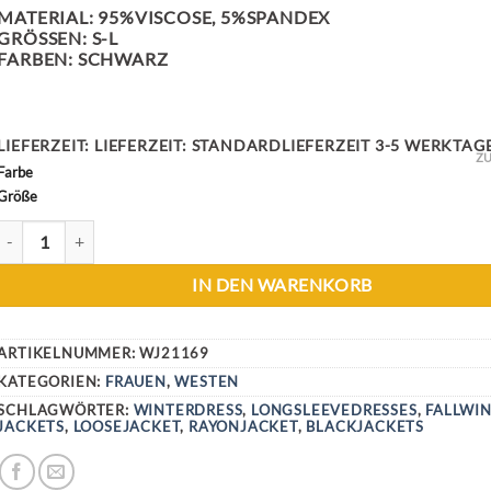
MATERIAL: 95%VISCOSE, 5%SPANDEX
GRÖSSEN: S-L
FARBEN: SCHWARZ
LIEFERZEIT:
LIEFERZEIT: STANDARDLIEFERZEIT 3-5 WERKTAG
ZU
Farbe
Größe
BLACK RAYON HOODIE JACKET MENGE
IN DEN WARENKORB
ARTIKELNUMMER:
WJ21169
KATEGORIEN:
FRAUEN
,
WESTEN
SCHLAGWÖRTER:
WINTERDRESS
,
LONGSLEEVEDRESSES
,
FALLWI
JACKETS
,
LOOSEJACKET
,
RAYONJACKET
,
BLACKJACKETS