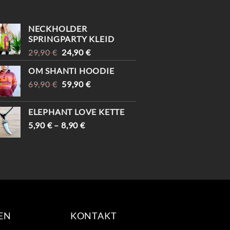
STORE. KOMM VORBEI,
ARTEN AUF DICH🛍️
BEV
BEVOR ES WEG IST.
#100
#
NECKHOLDER
#VIN
SPRINGPARTY KLEID
URSPRÜNGLICHER
AKTUELLER
29,90
€
24,90
€
PREIS
PREIS
OM SHANTI HOODIE
WAR:
IST:
URSPRÜNGLICHER
AKTUELLER
69,90
€
29,90 €
59,90
€
24,90 €.
PREIS
PREIS
WAR:
IST:
ELEPHANT LOVE KETTE
69,90 €
59,90 €.
5,90
€
–
8,90
€
EN
KONTAKT