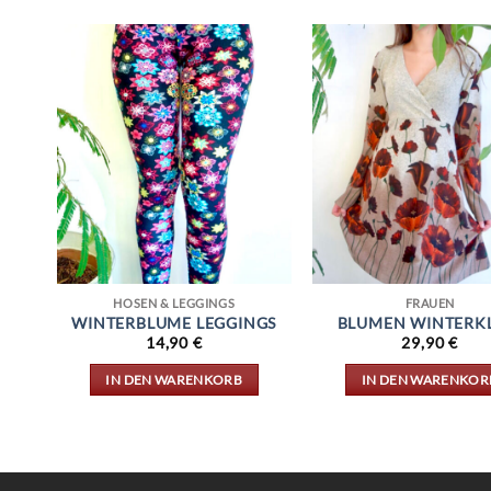
HOSEN & LEGGINGS
FRAUEN
GS
WINTERBLUME LEGGINGS
BLUMEN WINTERK
14,90
€
29,90
€
IN DEN WARENKORB
IN DEN WARENKOR
EN