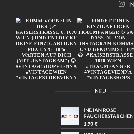
I
N
EITE
 AUS
KOMM VORBEI IN DER
FINDE DEINEN
LLE
[📍KAISERSTRASSE 8, 1
EINZIGARTIGEN
NEU
070 WIEN ] UND E
TRAUMFÄNGER ✨ SAG,
NTDECKE DEINE E
DASS DU VON
INZIGARTIGEN PIECES ✨
INSTAGRAM KOMMST
-10% WARTEN AUF D
UND BEKOMMST -10%
INDIAN ROSE
ICH (MIT „INSTAGRAM“) 
📍KAISERSTRASSE 8, 1070 
RÄUCHERSTÄBCHEN

IEN #TRAUMFÄNGER #
#VINTAGESHOPVIENNA #
VINTAGEVIENNA #
1,90
€
VINTAGEWIEN #
VINTAGESHOPS
VINTAGESTOREVIENNA #