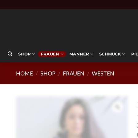
Zum
Inhalt
springen
SHOP
FRAUEN
MÄNNER
SCHMUCK
PI
HOME
/
SHOP
/
FRAUEN
/
WESTEN