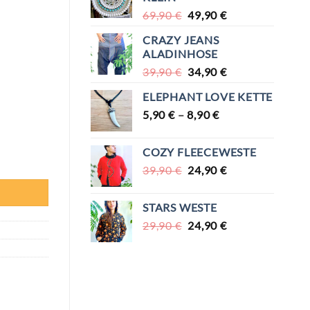
79,90 €
59,90 €.
URSPRÜNGLICHER
AKTUELLER
69,90
€
49,90
€
PREIS
PREIS
CRAZY JEANS
WAR:
IST:
ALADINHOSE
69,90 €
49,90 €.
URSPRÜNGLICHER
AKTUELLER
39,90
€
34,90
€
PREIS
PREIS
ELEPHANT LOVE KETTE
WAR:
IST:
5,90
€
–
8,90
39,90 €
€
34,90 €.
COZY FLEECEWESTE
URSPRÜNGLICHER
AKTUELLER
39,90
€
24,90
€
PREIS
PREIS
WAR:
IST:
STARS WESTE
39,90 €
24,90 €.
URSPRÜNGLICHER
AKTUELLER
29,90
€
24,90
€
PREIS
PREIS
WAR:
IST:
29,90 €
24,90 €.