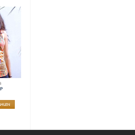
S
OP
ÄHLEN
ES
DUKT
T
RERE
IANTEN