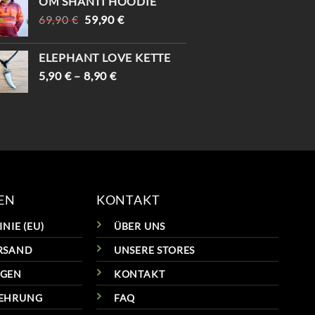
OM SHANTI HOODIE
WAR:
IST:
URSPRÜNGLICHER
AKTUELLER
69,90
€
29,90 €
59,90
€
24,90 €.
PREIS
PREIS
WAR:
IST:
ELEPHANT LOVE KETTE
69,90 €
59,90 €.
5,90
€
–
8,90
€
EN
KONTAKT
NIE (EU)
ÜBER UNS
RSAND
UNSERE STORES
NGEN
KONTAKT
LEHRUNG
FAQ