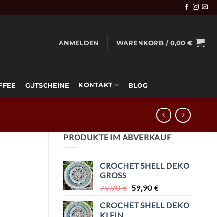
ANMELDEN
WARENKORB /
0,00
€
KONTAKT
OFFEE
GUTSCHEINE
BLOG
PRODUKTE IM ABVERKAUF
CROCHET SHELL DEKO
GROSS
URSPRÜNGLICHER
AKTUELLER
79,90
€
59,90
€
PREIS
PREIS
CROCHET SHELL DEKO
WAR:
IST:
KLEIN