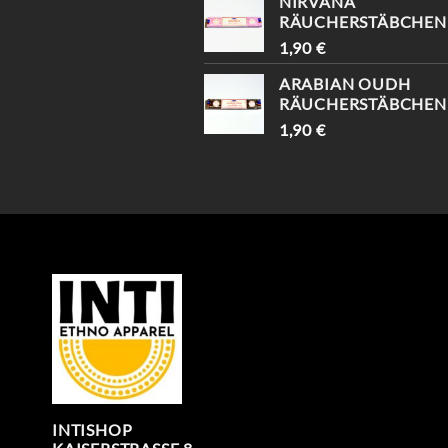
NIRVANA
INTISHOPVIENNA #
RÄUCHERSTÄBCHEN
ETHNOSTYLE
1,90
€
ARABIAN OUDH
RÄUCHERSTÄBCHEN
1,90
€
INTISHOP