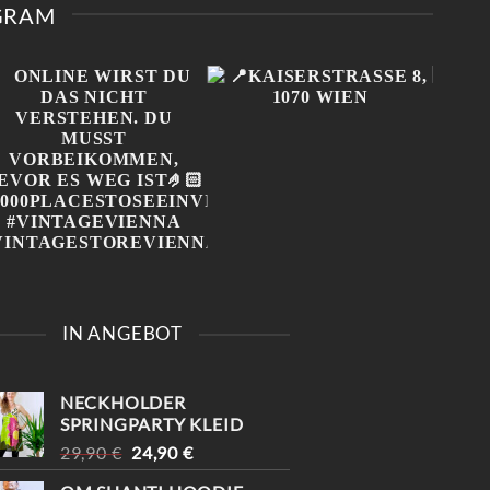
AGRAM
IONEN
NEN
UKTSEITE
ÄHLT
DEN
ONLINE WIRST DU DAS
📍KAISERSTRASSE 8, 1070 W
5 
NICHT VERSTEHEN. DU
IEN
NEU
IN ANGEBOT
MUSST VORBEIKOMMEN,
IST 
BEVOR ES WEG IST🤌🏻
#1000PLACESTOSEEINVIENNA
I
#VINTAGEVIENNA
NECKHOLDER
#VINTAGESTOREVIENNA
SPRINGPARTY KLEID
URSPRÜNGLICHER
AKTUELLER
29,90
€
24,90
€
PREIS
PREIS