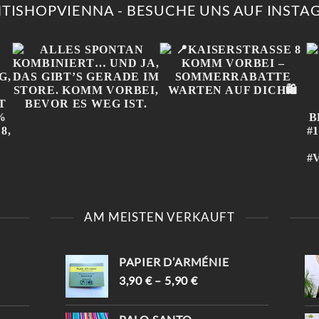
AUF.
AUF.
NTISHOPVIENNA - BESUCHE UNS AUF INST
DIE
DIE
OPTIONEN
OPT
KÖNNEN
KÖN
AUF
AUF
DER
DER
PRODUKTSEITE
PROD
GEWÄHLT
GEW
WERDEN
WER
ALLES SPONTAN
📍KAISERSTRASSE 8 K
KOMBINIERT… UND JA,
OMM VORBEI – S
AM MEISTEN VERKAUFT
DAS GIBT’S GERADE IM
OMMERRABATTE W
STORE. KOMM VORBEI,
ARTEN AUF DICH🛍️
BEVOR ES WEG IST.

PAPIER D’ARMÉNIE
W
3,90
€
–
5,90
€