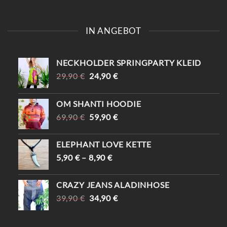
IN ANGEBOT
NECKHOLDER SPRINGPARTY KLEID
URSPRÜNGLICHER
AKTUELLER
29,90
€
24,90
€
PREIS
PREIS
WAR:
IST:
OM SHANTI HOODIE
29,90 €
24,90 €.
URSPRÜNGLICHER
AKTUELLER
69,90
€
59,90
€
PREIS
PREIS
WAR:
IST:
ELEPHANT LOVE KETTE
69,90 €
59,90 €.
5,90
€
–
8,90
€
CRAZY JEANS ALADINHOSE
URSPRÜNGLICHER
AKTUELLER
39,90
€
34,90
€
PREIS
PREIS
WAR:
IST: