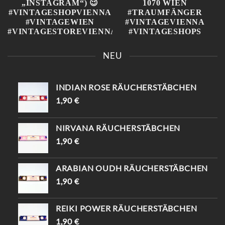
KOMM VORBEI IN DER [📍
FINDE DEINEN
KAISERSTRASSE 8, 1070 W
EINZIGARTIGEN
NEU
IEN ] UND ENTDECKE D
TRAUMFÄNGER ✨ SAG,
EINE EINZIGARTIGEN P
DASS DU VON
IECES ✨ -10% WARTEN A
INSTAGRAM KOMMST
UF DICH (MIT „
UND BEKOMMST -10%😍
INDIAN ROSE RÄUCHERSTÄBCHEN
INSTAGRAM“) 😉
📍KAISERSTRASSE 8, 1070 W
#VINTAGESHOPVIENNA #
IEN #TRAUMFÄNGER #
1,90
€
VINTAGEWIEN #
VINTAGEVIENNA #
VINTAGESTOREVIENNA #
VINTAGESHOPS
INTISHOPVIENNA #
NIRVANA RÄUCHERSTÄBCHEN
ETHNOSTYLE
1,90
€
ARABIAN OUDH RÄUCHERSTÄBCHEN
1,90
€
REIKI POWER RÄUCHERSTÄBCHEN
1,90
€