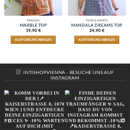
FRAUEN
TOPS & SHIRTS
MARBLE TOP
MANDALA DREAMS TOP
19,90
€
24,90
€
AUSFÜHRUNG WÄHLEN
AUSFÜHRUNG WÄHLEN
DIESES
DIESES
PRODUKT
PRODUKT
WEIST
WEIST
MEHRERE
MEHRERE
VARIANTEN
VARIANTEN
AUF.
AUF.
INTISHOPVIENNA - BESUCHE UNS AUF
DIE
DIE
INSTAGRAM
OPTIONEN
OPTIONEN
KÖNNEN
KÖNNEN
AUF
AUF
DER
DER
PRODUKTSEITE
PRODUKTSEITE
GEWÄHLT
GEWÄHLT
WERDEN
WERDEN