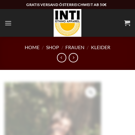
Zum
GRATIS VERSAND ÖSTERREICHWEIT AB 50€
Inhalt
springen
HOME
/
SHOP
/
FRAUEN
/
KLEIDER