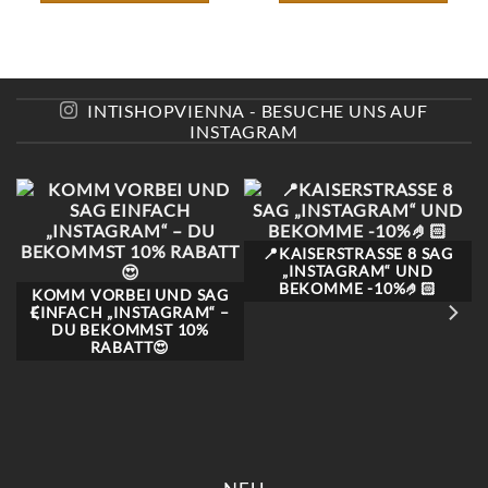
DIESES
DIESES
PRODUKT
PRODUKT
WEIST
WEIST
MEHRERE
MEHRERE
VARIANTEN
VARIANTEN
AUF.
AUF.
INTISHOPVIENNA - BESUCHE UNS AUF
DIE
DIE
INSTAGRAM
OPTIONEN
OPTIONEN
KÖNNEN
KÖNNEN
AUF
AUF
DER
DER
E
PRODUKTSEITE
PRODUKTSEITE
GEWÄHLT
GEWÄHLT
WERDEN
WERDEN
📍KAISERSTRASSE 8 SAG „
INSTAGRAM“ UND B
EKOMME -10%🤌🏻
KOMM VORBEI UND SAG
EINFACH „INSTAGRAM“ –
DU BEKOMMST 10%
RABATT😍