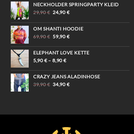
NECKHOLDER SPRINGPARTY KLEID
URSPRÜNGLICHER
AKTUELLER
29,90
€
24,90
€
PREIS
PREIS
WAR:
IST:
OM SHANTI HOODIE
29,90 €
24,90 €.
URSPRÜNGLICHER
AKTUELLER
69,90
€
59,90
€
PREIS
PREIS
WAR:
IST:
ELEPHANT LOVE KETTE
69,90 €
59,90 €.
5,90
€
–
8,90
€
CRAZY JEANS ALADINHOSE
URSPRÜNGLICHER
AKTUELLER
39,90
€
34,90
€
PREIS
PREIS
WAR:
IST:
39,90 €
34,90 €.