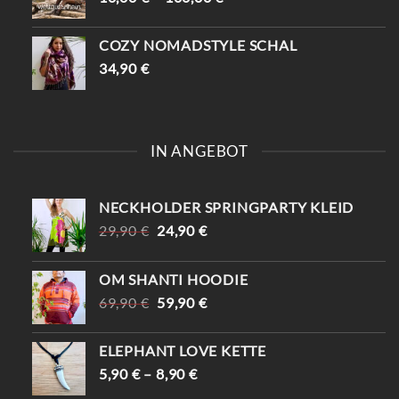
COZY NOMADSTYLE SCHAL
34,90
€
IN ANGEBOT
NECKHOLDER SPRINGPARTY KLEID
URSPRÜNGLICHER
AKTUELLER
29,90
€
24,90
€
PREIS
PREIS
WAR:
IST:
OM SHANTI HOODIE
29,90 €
24,90 €.
URSPRÜNGLICHER
AKTUELLER
69,90
€
59,90
€
PREIS
PREIS
WAR:
IST:
ELEPHANT LOVE KETTE
69,90 €
59,90 €.
5,90
€
–
8,90
€