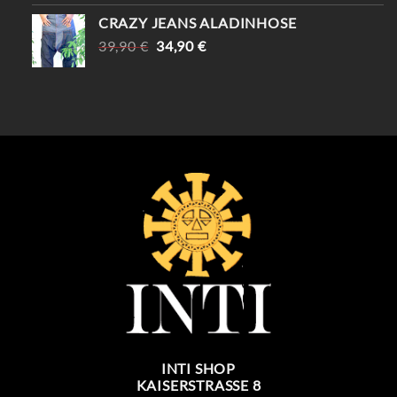
CRAZY JEANS ALADINHOSE
URSPRÜNGLICHER
AKTUELLER
39,90
€
34,90
€
PREIS
PREIS
WAR:
IST:
39,90 €
34,90 €.
INTI SHOP
KAISERSTRASSE 8