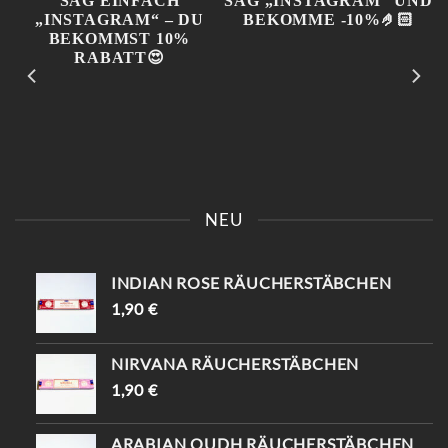
GEWÄHLT
GEWÄHLT
WERDEN
WERDEN
KOMM VORBEI UND SAG
📍KAISERSTRASSE 8 SAG „
EINFACH „INSTAGRAM“ –
INSTAGRAM“ UND B
NEU
DU BEKOMMST 10%
EKOMME -10%🤌🏻
RABATT😍
INDIAN ROSE RÄUCHERSTÄBCHEN
1,90
€
NIRVANA RÄUCHERSTÄBCHEN
1,90
€
ARABIAN OUDH RÄUCHERSTÄBCHEN