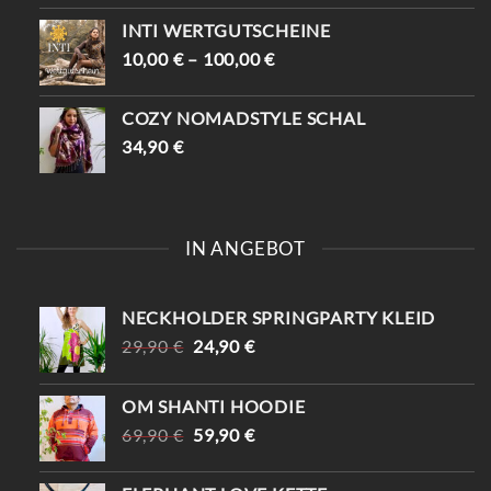
INTI WERTGUTSCHEINE
10,00
€
–
100,00
€
COZY NOMADSTYLE SCHAL
34,90
€
IN ANGEBOT
NECKHOLDER SPRINGPARTY KLEID
URSPRÜNGLICHER
AKTUELLER
29,90
€
24,90
€
PREIS
PREIS
WAR:
IST:
OM SHANTI HOODIE
29,90 €
24,90 €.
URSPRÜNGLICHER
AKTUELLER
69,90
€
59,90
€
PREIS
PREIS
WAR:
IST: