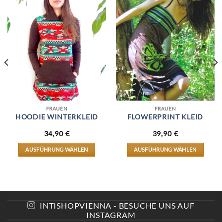
FRAUEN
FRAUEN
HOODIE WINTERKLEID
FLOWERPRINT KLEID
34,90
€
39,90
€
AUSFÜHRUNG WÄHLEN
AUSFÜHRUNG WÄHLEN
DIESES
DIESES
PRODUKT
PRODUKT
WEIST
WEIST
MEHRERE
MEHRERE
VARIANTEN
VARIANTEN
AUF.
AUF.
INTISHOPVIENNA - BESUCHE UNS AUF
DIE
DIE
INSTAGRAM
OPTIONEN
OPTIONEN