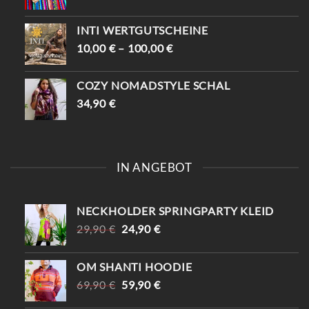
INTI WERTGUTSCHEINE
10,00
€
–
100,00
€
COZY NOMADSTYLE SCHAL
34,90
€
IN ANGEBOT
NECKHOLDER SPRINGPARTY KLEID
URSPRÜNGLICHER
AKTUELLER
29,90
€
24,90
€
PREIS
PREIS
WAR:
IST:
OM SHANTI HOODIE
29,90 €
24,90 €.
URSPRÜNGLICHER
AKTUELLER
69,90
€
59,90
€
PREIS
PREIS