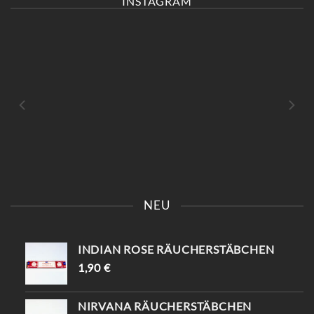
INSTAGRAM
KOMM VORBEI UND SAG
📍KAISERSTRASSE 8 SAG „
EINFACH „INSTAGRAM“ –
INSTAGRAM“ UND B
NEU
DU BEKOMMST 10%
EKOMME -10%🤌🏻
RABATT😍
INDIAN ROSE RÄUCHERSTÄBCHEN
1,90
€
NIRVANA RÄUCHERSTÄBCHEN