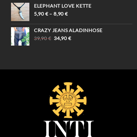
WAR:
IST:
ELEPHANT LOVE KETTE
69,90 €
59,90 €.
5,90
€
–
8,90
€
CRAZY JEANS ALADINHOSE
URSPRÜNGLICHER
AKTUELLER
39,90
€
34,90
€
PREIS
PREIS
WAR:
IST:
39,90 €
34,90 €.