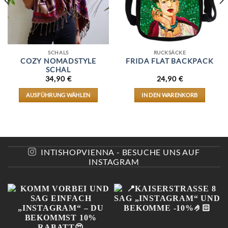
SCHALS
RUCKSÄCKE
COZY NOMADSTYLE
FRIDA FLAT BACKPACK
SCHAL
34,90
€
24,90
€
AUSFÜHRUNG WÄHLEN
IN DEN WARENKORB
DIESES
PRODUKT
WEIST
MEHRERE
VARIANTEN
AUF.
INTISHOPVIENNA - BESUCHE UNS AUF
DIE
INSTAGRAM
OPTIONEN
KÖNNEN
AUF
DER
E
PRODUKTSEITE
GEWÄHLT
WERDEN