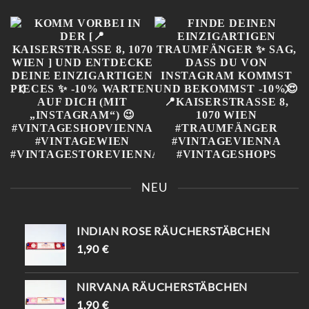
KOMM VORBEI IN DER [📍
FINDE DEINEN
KAISERSTRASSE 8, 1070 W
EINZIGARTIGEN
NEU
IEN ] UND ENTDECKE D
TRAUMFÄNGER ✨ SAG,
EINE EINZIGARTIGEN P
DASS DU VON
IECES ✨ -10% WARTEN A
INSTAGRAM KOMMST
UF DICH (MIT „
UND BEKOMMST -10%😍
INDIAN ROSE RÄUCHERSTÄBCHEN
INSTAGRAM“) 😉
📍KAISERSTRASSE 8, 1070 W
#VINTAGESHOPVIENNA #
IEN #TRAUMFÄNGER #
1,90
€
VINTAGEWIEN #
VINTAGEVIENNA #
VINTAGESTOREVIENNA #
VINTAGESHOPS
INTISHOPVIENNA #
NIRVANA RÄUCHERSTÄBCHEN
ETHNOSTYLE
1,90
€