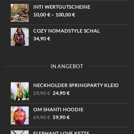
INTI WERTGUTSCHEINE
10,00
€
–
100,00
€
COZY NOMADSTYLE SCHAL
34,90
€
IN ANGEBOT
NECKHOLDER SPRINGPARTY KLEID
URSPRÜNGLICHER
AKTUELLER
29,90
€
24,90
€
PREIS
PREIS
WAR:
IST:
OM SHANTI HOODIE
29,90 €
24,90 €.
URSPRÜNGLICHER
AKTUELLER
69,90
€
59,90
€
PREIS
PREIS
WAR:
IST:
ELEPHANT LOVE KETTE