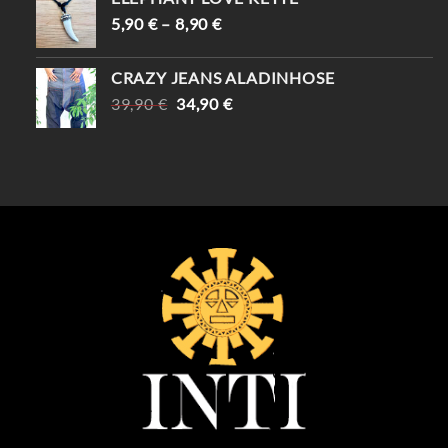
69,90 €
59,90 €.
5,90
€
–
8,90
€
CRAZY JEANS ALADINHOSE
URSPRÜNGLICHER
AKTUELLER
39,90
€
34,90
€
PREIS
PREIS
WAR:
IST:
39,90 €
34,90 €.