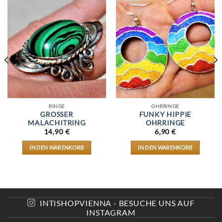
RINGE
OHRRINGE
GROSSER M
FUNKY HIPPIE
ALACHITRING
OHRRINGE
14,90
€
6,90
€
IN DEN WARENKORB
IN DEN WARENKORB
INTISHOPVIENNA - BESUCHE UNS AUF
INSTAGRAM