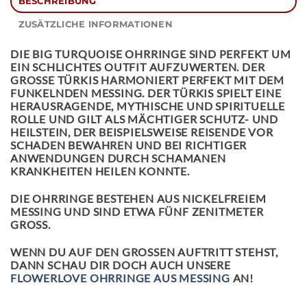
BESCHREIBUNG
ZUSÄTZLICHE INFORMATIONEN
DIE
BIG TURQUOISE OHRRINGE
SIND PERFEKT UM
EIN SCHLICHTES OUTFIT AUFZUWERTEN. DER
GROSSE TÜRKIS HARMONIERT PERFEKT MIT DEM F
UNKELNDEN MESSING. DER TÜRKIS SPIELT EINE H
ERAUSRAGENDE, MYTHISCHE UND SPIRITUELLE R
OLLE UND GILT ALS MÄCHTIGER SCHUTZ- UND H
EILSTEIN, DER BEISPIELSWEISE REISENDE VOR S
CHADEN BEWAHREN UND BEI RICHTIGER A
NWENDUNGEN DURCH SCHAMANEN K
RANKHEITEN HEILEN KONNTE.
DIE OHRRINGE BESTEHEN AUS NICKELFREIEM
MESSING UND SIND ETWA FÜNF ZENITMETER
GROSS.
WENN DU AUF DEN GROSSEN AUFTRITT STEHST, D
ANN SCHAU DIR DOCH AUCH UNSERE
FLOWERLOVE OHRRINGE AUS MESSING
AN!