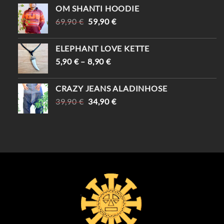
WAR:
IST:
OM SHANTI HOODIE
29,90 €
24,90 €.
URSPRÜNGLICHER
AKTUELLER
69,90
€
59,90
€
PREIS
PREIS
WAR:
IST:
ELEPHANT LOVE KETTE
69,90 €
59,90 €.
5,90
€
–
8,90
€
CRAZY JEANS ALADINHOSE
URSPRÜNGLICHER
AKTUELLER
39,90
€
34,90
€
PREIS
PREIS
WAR:
IST:
39,90 €
34,90 €.