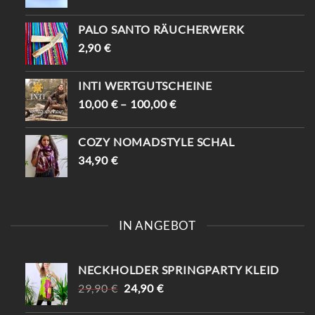
PALO SANTO RÄUCHERWERK
2,90
€
INTI WERTGUTSCHEINE
10,00
€
–
100,00
€
COZY NOMADSTYLE SCHAL
34,90
€
IN ANGEBOT
NECKHOLDER SPRINGPARTY KLEID
URSPRÜNGLICHER
AKTUELLER
29,90
€
24,90
€
PREIS
PREIS