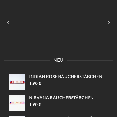
KOMM VORBEI UND SAG
📍KAISERSTRASSE 8 SAG „
EINFACH „INSTAGRAM“ –
INSTAGRAM“ UND B
NEU
DU BEKOMMST 10%
EKOMME -10%🤌🏻
RABATT😍
INDIAN ROSE RÄUCHERSTÄBCHEN
1,90
€
NIRVANA RÄUCHERSTÄBCHEN
1,90
€