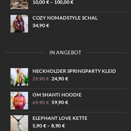
10,00
€
–
100,00
€
COZY NOMADSTYLE SCHAL
34,90
€
IN ANGEBOT
NECKHOLDER SPRINGPARTY KLEID
URSPRÜNGLICHER
AKTUELLER
29,90
€
24,90
€
PREIS
PREIS
WAR:
IST:
OM SHANTI HOODIE
29,90 €
24,90 €.
URSPRÜNGLICHER
AKTUELLER
69,90
€
59,90
€
PREIS
PREIS
WAR:
IST:
ELEPHANT LOVE KETTE
69,90 €
59,90 €.
5,90
€
–
8,90
€