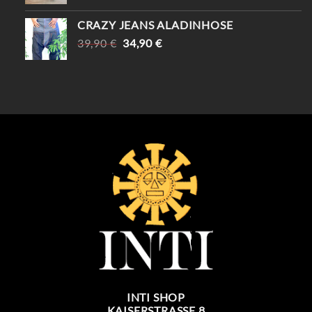
CRAZY JEANS ALADINHOSE
URSPRÜNGLICHER
AKTUELLER
39,90
€
34,90
€
PREIS
PREIS
WAR:
IST:
39,90 €
34,90 €.
INTI SHOP
KAISERSTRASSE 8