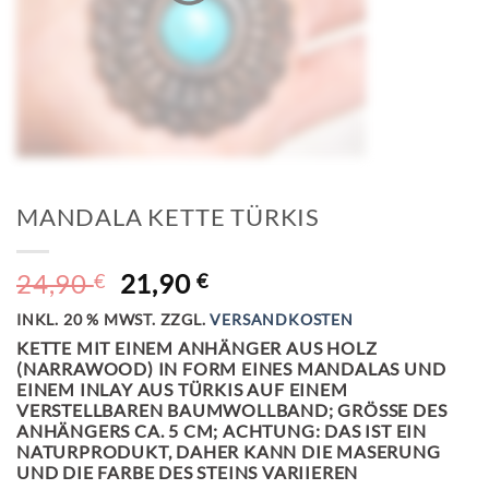
MANDALA KETTE TÜRKIS
URSPRÜNGLICHER
AKTUELLER
24,90
21,90
€
€
PREIS
PREIS
INKL. 20 % MWST.
ZZGL.
VERSANDKOSTEN
WAR:
IST:
KETTE MIT EINEM ANHÄNGER AUS HOLZ
24,90 €
21,90 €.
(NARRAWOOD) IN FORM EINES MANDALAS UND
EINEM INLAY AUS TÜRKIS AUF EINEM
VERSTELLBAREN BAUMWOLLBAND; GRÖSSE DES A
NHÄNGERS CA. 5 CM; ACHTUNG: DAS IST EIN N
ATURPRODUKT, DAHER KANN DIE MASERUNG U
ND DIE FARBE DES STEINS VARIIEREN