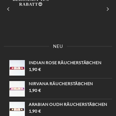
KOMM VORBEI UND SAG
📍KAISERSTRASSE 8 SAG „
EINFACH „INSTAGRAM“ –
INSTAGRAM“ UND B
NEU
DU BEKOMMST 10%
EKOMME -10%🤌🏻
RABATT😍
INDIAN ROSE RÄUCHERSTÄBCHEN
1,90
€
NIRVANA RÄUCHERSTÄBCHEN
1,90
€
ARABIAN OUDH RÄUCHERSTÄBCHEN
1,90
€