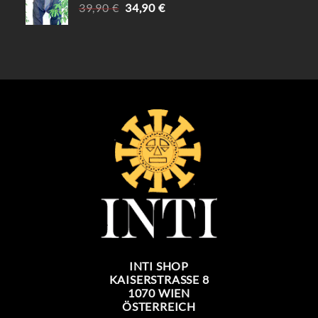
URSPRÜNGLICHER
AKTUELLER
39,90
€
34,90
€
PREIS
PREIS
WAR:
IST:
39,90 €
34,90 €.
INTI SHOP
KAISERSTRASSE 8
1070 WIEN
ÖSTERREICH