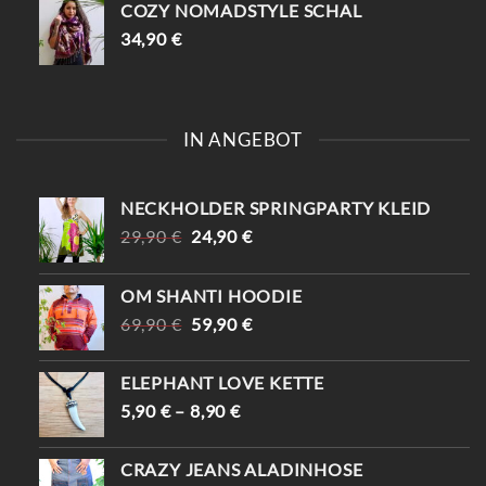
COZY NOMADSTYLE SCHAL
34,90
€
IN ANGEBOT
NECKHOLDER SPRINGPARTY KLEID
URSPRÜNGLICHER
AKTUELLER
29,90
€
24,90
€
PREIS
PREIS
WAR:
IST:
OM SHANTI HOODIE
29,90 €
24,90 €.
URSPRÜNGLICHER
AKTUELLER
69,90
€
59,90
€
PREIS
PREIS
WAR:
IST:
ELEPHANT LOVE KETTE
69,90 €
59,90 €.
5,90
€
–
8,90
€
CRAZY JEANS ALADINHOSE