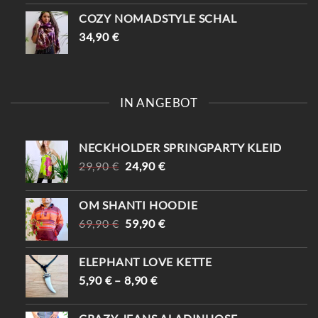
COZY NOMADSTYLE SCHAL
34,90
€
IN ANGEBOT
NECKHOLDER SPRINGPARTY KLEID
URSPRÜNGLICHER
AKTUELLER
29,90
€
24,90
€
PREIS
PREIS
WAR:
IST:
OM SHANTI HOODIE
29,90 €
24,90 €.
URSPRÜNGLICHER
AKTUELLER
69,90
€
59,90
€
PREIS
PREIS
WAR:
IST:
ELEPHANT LOVE KETTE
69,90 €
59,90 €.
5,90
€
–
8,90
€