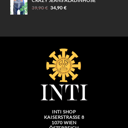
CRAZY JEANS ALADINHOSE
URSPRÜNGLICHER
AKTUELLER
39,90
€
34,90
€
PREIS
PREIS
WAR:
IST:
39,90 €
34,90 €.
INTI SHOP
KAISERSTRASSE 8
1070 WIEN
ÖSTERREICH