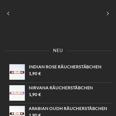
KOMM VORBEI UND SAG
📍KAISERSTRASSE 8 SAG „
EINFACH „INSTAGRAM“ –
INSTAGRAM“ UND B
NEU
DU BEKOMMST 10%
EKOMME -10%🤌🏻
RABATT😍
INDIAN ROSE RÄUCHERSTÄBCHEN
1,90
€
NIRVANA RÄUCHERSTÄBCHEN
1,90
€
ARABIAN OUDH RÄUCHERSTÄBCHEN
1,90
€