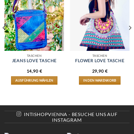
TASCHEN
TASCHEN
JEANS LOVE TASCHE
FLOWER LOVE TASCHE
14,90
€
29,90
€
AUSFÜHRUNG WÄHLEN
IN DEN WARENKORB
DIESES
PRODUKT
WEIST
MEHRERE
VARIANTEN
AUF.
INTISHOPVIENNA - BESUCHE UNS AUF
DIE
INSTAGRAM
OPTIONEN
KÖNNEN
AUF