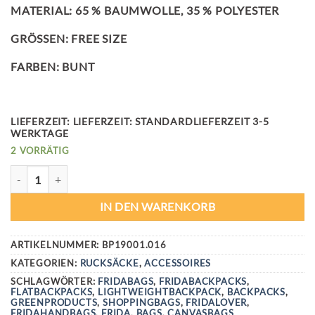
MATERIAL: 65 % BAUMWOLLE, 35 % POLYESTER
GRÖSSEN: FREE SIZE
FARBEN: BUNT
LIEFERZEIT:
LIEFERZEIT: STANDARDLIEFERZEIT 3-5
WERKTAGE
2 VORRÄTIG
FRIDA FLAT BACKPACK MENGE
IN DEN WARENKORB
ARTIKELNUMMER:
BP19001.016
KATEGORIEN:
RUCKSÄCKE
,
ACCESSOIRES
SCHLAGWÖRTER:
FRIDABAGS
,
FRIDABACKPACKS
,
FLATBACKPACKS
,
LIGHTWEIGHTBACKPACK
,
BACKPACKS
,
GREENPRODUCTS
,
SHOPPINGBAGS
,
FRIDALOVER
,
FRIDAHANDBAGS
,
FRIDA
,
BAGS
,
CANVASBAGS