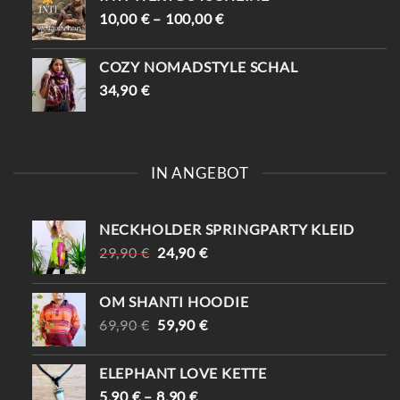
10,00
€
–
100,00
€
COZY NOMADSTYLE SCHAL
34,90
€
IN ANGEBOT
NECKHOLDER SPRINGPARTY KLEID
URSPRÜNGLICHER
AKTUELLER
29,90
€
24,90
€
PREIS
PREIS
WAR:
IST:
OM SHANTI HOODIE
29,90 €
24,90 €.
URSPRÜNGLICHER
AKTUELLER
69,90
€
59,90
€
PREIS
PREIS
WAR:
IST:
ELEPHANT LOVE KETTE
69,90 €
59,90 €.
5,90
€
–
8,90
€