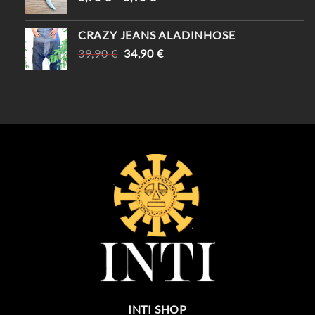
CRAZY JEANS ALADINHOSE
URSPRÜNGLICHER
AKTUELLER
39,90
€
34,90
€
PREIS
PREIS
WAR:
IST:
39,90 €
34,90 €.
INTI SHOP