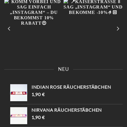
DER
PRODUKTSEITE
GEWÄHLT
WERDEN
KOMM VORBEI UND SAG
📍KAISERSTRASSE 8 SAG „
EINFACH „INSTAGRAM“ –
INSTAGRAM“ UND B
NEU
DU BEKOMMST 10%
EKOMME -10%🤌🏻
RABATT😍
INDIAN ROSE RÄUCHERSTÄBCHEN
1,90
€
NIRVANA RÄUCHERSTÄBCHEN
1,90
€